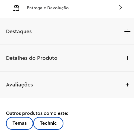
Entrega e Devolução
Destaques
Detalhes do Produto
Crianças que adoram carros de rali podem colocar suas 
Avaliações
habilidades à prova construindo este modelo do LEGO® 
Technic Audi RS Q e-tron 42160. Enquanto constroem, 
elas aprenderão sobre o verdadeiro carro elétrico que a 
Audi construiu para navegar as condições severas do 
Outros produtos como este:
Rali Dakar. Esse modelo incorpora muitos detalhes 
realistas, como a suspensão individual em cada uma das 
Temas
Technic
4 rodas do carro. Ele também contém um novo 