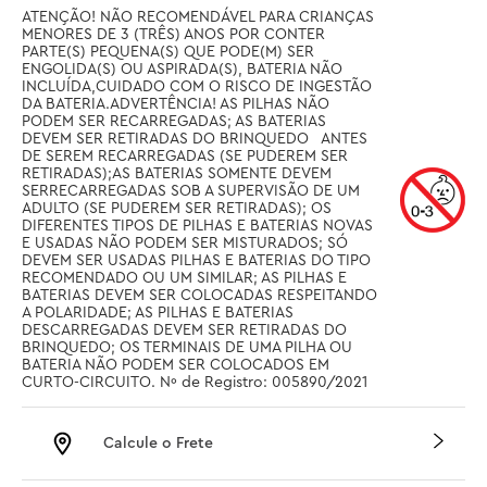
ATENÇÃO! NÃO RECOMENDÁVEL PARA CRIANÇAS 
MENORES DE 3 (TRÊS) ANOS POR CONTER 
PARTE(S) PEQUENA(S) QUE PODE(M) SER 
ENGOLIDA(S) OU ASPIRADA(S), BATERIA NÃO 
INCLUÍDA,CUIDADO COM O RISCO DE INGESTÃO 
DA BATERIA.ADVERTÊNCIA! AS PILHAS NÃO 
PODEM SER RECARREGADAS; AS BATERIAS 
DEVEM SER RETIRADAS DO BRINQUEDO   ANTES 
DE SEREM RECARREGADAS (SE PUDEREM SER 
RETIRADAS);AS BATERIAS SOMENTE DEVEM 
SERRECARREGADAS SOB A SUPERVISÃO DE UM 
ADULTO (SE PUDEREM SER RETIRADAS); OS 
DIFERENTES TIPOS DE PILHAS E BATERIAS NOVAS 
E USADAS NÃO PODEM SER MISTURADOS; SÓ 
DEVEM SER USADAS PILHAS E BATERIAS DO TIPO 
RECOMENDADO OU UM SIMILAR; AS PILHAS E 
BATERIAS DEVEM SER COLOCADAS RESPEITANDO 
A POLARIDADE; AS PILHAS E BATERIAS 
DESCARREGADAS DEVEM SER RETIRADAS DO 
BRINQUEDO; OS TERMINAIS DE UMA PILHA OU 
BATERIA NÃO PODEM SER COLOCADOS EM 
CURTO-CIRCUITO. Nº de Registro: 005890/2021
Calcule o Frete