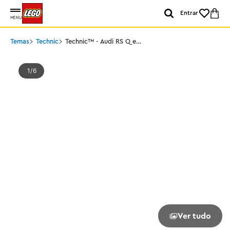
Entrar
MENU
Temas
Technic
Technic™ - Audi RS Q e-
tron
1
6
Ver tudo