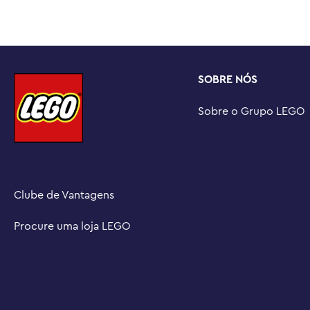
uma ideia de presente para qualquer criança de 7 anos o
ônibus para brincar

• Tamanho para jovens construtores - O ônibus da cida
SOBRE NÓS
mais de 10 cm de altura, 16 cm de comprimento e 9 cm d
Sobre o Grupo LEGO
• Uma mão amiga – Descubra instruções intuitivas no ap
construtores podem ampliar e girar modelos em 3D, aco
conjuntos à medida que desenvolvem novas habilidades
• Uma nova geração de Heartlake City – Em janeiro de 2
Clube de Vantagens
expandiu para apresentar novos personagens e novos loc
de RPG

Procure uma loja LEGO
• Um produto de qualidade – Todos os componentes LE
da indústria para garantir que sejam consistentes, compat
assim desde 1958
