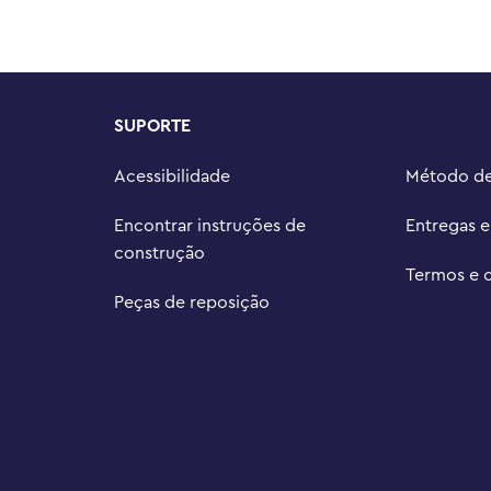
u mais que adoraria construir um 
de LEGO® Friends Heartlake mede 
SUPORTE
e largura

Acessibilidade
Método d
licativo LEGO® Builder, onde os 
mpanhar seu progresso e salvar 
Encontrar instruções de
Entregas 


construção
Termos e 
023, o universo LEGO® Friends se 
Peças de reposição
ais para inspirar mais aventuras 
GO® atendem aos rígidos padrões 
íveis e fáceis de construir: é 