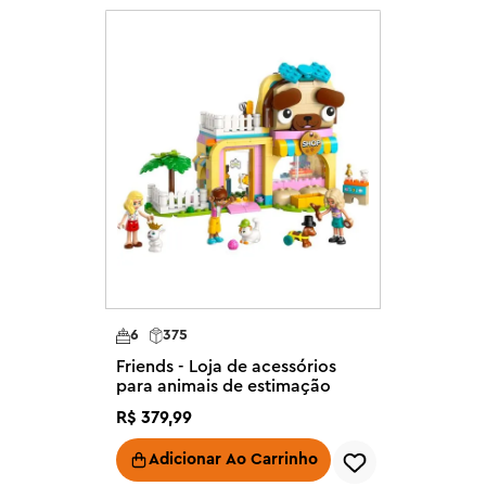
r conjuntos e acompanhar seu 
uanto exploram o novo mundo de 
ens.

os - Inspire as crianças a criar 
e brincam com este conjunto de 
 personagens LEGO® Friends 
com uma scooter de mobilidade

6
375
Friends - Loja de acessórios
riem novas histórias cada vez que 
para animais de estimação
egador 'elétrico' fingido, livro, 
R$
379
,
99
Adicionar Ao Carrinho
– Este conjunto LEGO® Friends é 