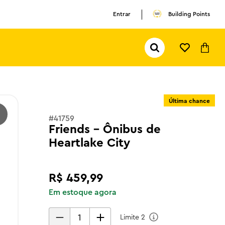
Entrar
Building Points
Pesquisar...
TERMOS MAIS BUSCADOS
1
º
olivia rodrigo
Última chance
2
º
pokemon
#
41759
3
º
copa mundo
Friends - Ônibus de
Heartlake City
R$
459
,
99
Em estoque agora
Limite
2