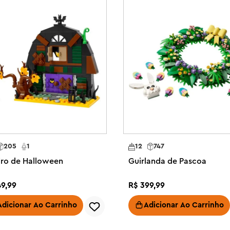
s e adultos, seja para o grande dia 
em ambientes internos um modelo 
1 peças.

 Traga a magia do Natal para 
 Minifigure, que inclui um 
e Natal – Sente ou fique de pé 
 para criar uma decoração de 
 vermelho e branco deste modelo 
om uma decoração natalina para 
205
1
12
747
iro de Halloween
Guirlanda de Pascoa
, adultos e amantes do Natal 
o Papai Noel para criar um 
49
,
99
R$
399
,
99
ste conjunto de Natal LEGO® é um 
Adicionar Ao Carrinho
Adicionar Ao Carrinho
 ame o Natal e as decorações 