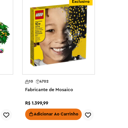
Exclusivo
10
4702
Fabricante de Mosaico
R$
1
.
399
,
99
Adicionar Ao Carrinho