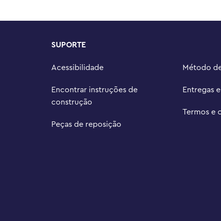
onjuntos de minifiguras LEGO® 
e exibição atraentes para casa ou 
SUPORTE
peças apresenta uma figura do 
Acessibilidade
Método d
Encontrar instruções de
Entregas 
construção
Termos e 
Peças de reposição