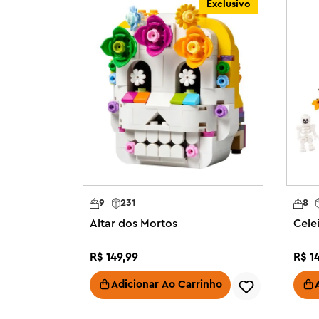
Exclusivo
Este conjunto é um presente de Natal alegre para criança
ou durante o Advento. Adicione à decoração de Natal 
que você pode usar ano após ano. O conjunto contém 76
Boneco de brinquedo de Natal para maiores de 10 anos -
qualquer casa com este conjunto LEGO® Up-Scaled Santa
personagem tradicional do Papai Noel para construir

Decoração de Papai Noel para uma decoração divertida d
com o modelo do Papai Noel em uma prateleira ou mesa
Natal emocionante

Detalhes icônicos do Papai Noel – O esquema de cores
LEGO® Papai Noel traz alegria festiva a qualquer casa c
9
231
8
aproveitar durante toda a temporada

Altar dos Mortos
Cele
Uma decoração festiva divertida de construir – Crianças
podem se divertir montando as peças deste brinquedo d
R$
149
,
99
R$
1
modelo de exibição impressionante

Um presente de Natal para aproveitar ano após ano – E
Adicionar Ao Carrinho
presente criativo para crianças ou qualquer pessoa que
festivas para casa
