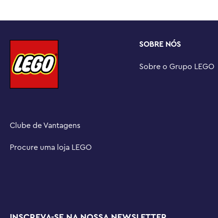
Descubra mais personagens divertidos – Confira mais c
ampliados (vendidos separadamente), que criam peças d
escritório

SOBRE NÓS
Medidas – Este conjunto de brinquedos de Natal de 761 
Papai Noel com mais de 27 cm de altura
Sobre o Grupo LEGO
Clube de Vantagens
Procure uma loja LEGO
INSCREVA-SE NA NOSSA NEWSLETTER