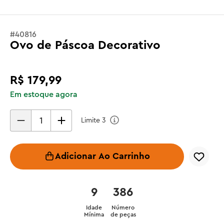
#
40816
Ovo de Páscoa Decorativo
R$
179
,
99
Em estoque agora
Limite
3
Adicionar Ao Carrinho
9
386
Idade
Número
Mínima
de peças