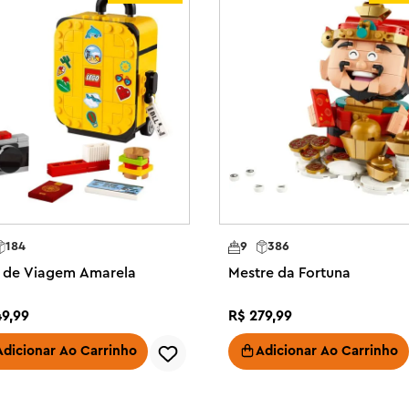
ação com peças será uma decoração 
s de moedas para colocar no slot 
ê este kit de construção LEGO® de 
s de videogame

 montável mede mais de 16 cm de 
184
9
386
 de Viagem Amarela
Mestre da Fortuna
49
,
99
R$
279
,
99
Adicionar Ao Carrinho
Adicionar Ao Carrinho