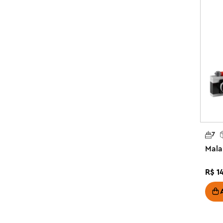
gratificante para jogadores jovens e velhos, e sua cri
divertida para prateleiras ou mesas.

Modelo de exibição lúdico – O conjunto inclui elemento
da máquina de fliperama, que os faz sair novamente

Presente de jogos retrô para crianças e fãs adultos – D
468 peças para crianças a partir de 10 anos e fãs adulto
Dimensões – Este modelo de máquina de arcade LEGO®
altura, 11 cm de largura e 8 cm de profundidade
7
Mala
R$
1