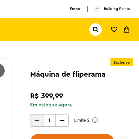
Entrar
Building Points
Pesquisar...
TERMOS MAIS BUSCADOS
1
º
olivia rodrigo
Exclusivo
2
º
pokemon
Máquina de fliperama
3
º
ferrari
R$
399
,
99
Em estoque agora
Limite
2