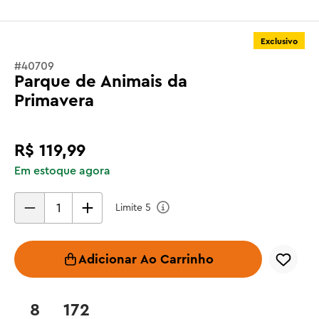
Exclusivo
#
40709
Parque de Animais da
Primavera
R$
119
,
99
Em estoque agora
Limite
5
Adicionar Ao Carrinho
8
172