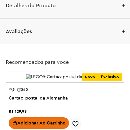
Detalhes do Produto
Comemore a Páscoa com este fantástico animal de 
Avaliações
brinquedo LEGO® repleto de recursos incríveis. O 
conjunto Spring Animal Playground (40709) permite que 
meninos e meninas com mais de 8 anos encenem 
histórias divertidas com um esquilo, um pássaro, uma 
Outros produtos como este:
casa na árvore, uma fogueira, uma gangorra e 2 ovos de 
Páscoa.

Temas
Outros
Crianças brincalhonas podem levar o esquilo e o pássaro 
até a rampa e colocá-los no topo da casa da árvore, 
sentá-los ao redor da fogueira e levá-los para um passeio 
na gangorra móvel. Há também 2 elementos coloridos 
Recomendados para você
de ovo de Páscoa e espaço sob a rampa e atrás da casa 
na árvore para brincadeiras divertidas de esconde-
Novo
Exclusivo
esconde.
