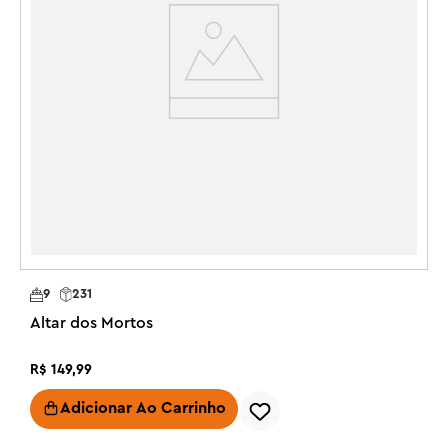
9
231
Altar dos Mortos
R$
149
,
99
Adicionar Ao Carrinho