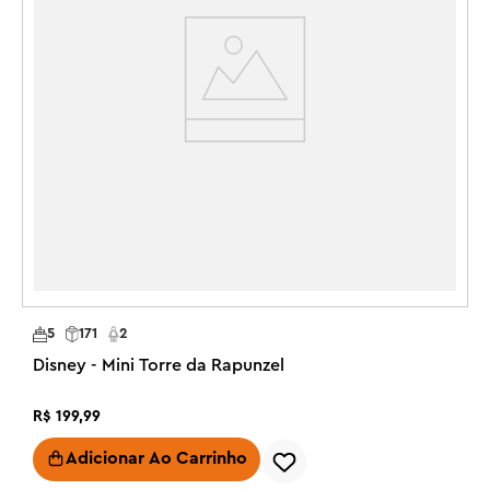
R
5
171
2
Disney - Mini Torre da Rapunzel
R$
199
,
99
Adicionar Ao Carrinho