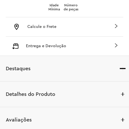
Idade
Número
Mínima
de peças
Calcule o Frete
Entrega e Devolução
Destaques
Detalhes do Produto
Faça uma viagem emocionante à Austrália com este 
Avaliações
conjunto de construção LEGO® Creator 3 em 1 Animais 
Selvagens: Família de Coalas (31388). Este adorável 