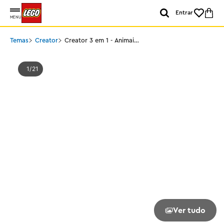
Entrar
MENU
Temas
Creator
Creator 3 em 1 - Animais
Selvagens: Família de
Coalas
1
21
Ver tudo