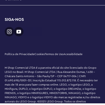
SIGA-NOS
Política de Privacidade
Cookies
Termos de Uso
Acessibilidade
M Shop Comercial LTDA é a parceira oficial do site licenciado do Grupo
LEGO no Brasil. M Shop Comercial LTDA | Rua Alexandre Dumas, 1.630 -
Chácara Santo Antonio - São Paulo/SP - CEP 04717-004 | CNPJ
01.490.698/0001-33 | Inscrição Estadual 115.012.872.118. É necessário ter
mais de 18 anos para fazer compras online. LEGO, o logotipo LEGO, a
Minifigura, DUPLO, o logotipo DUPLO, o logotipo DREAMZzz, o logotipo
FRIENDS, o logotipo MINIFIGURES, MINDSTORMS, NINJAGO, o logotipo
NINJAGO, VIDIYO e o logotipo VIDIYO são marcas registradas e/ou direitos
autorais do LEGO Group. ©2025 LEGO Group. Todos os direitos