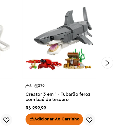
8
379
9
755
Creator 3 em 1 - Tubarão feroz
Creator 3 
com baú de tesouro
Majestos
R$
299
,
99
R$
499
,
99
Adicionar Ao Carrinho
Adici