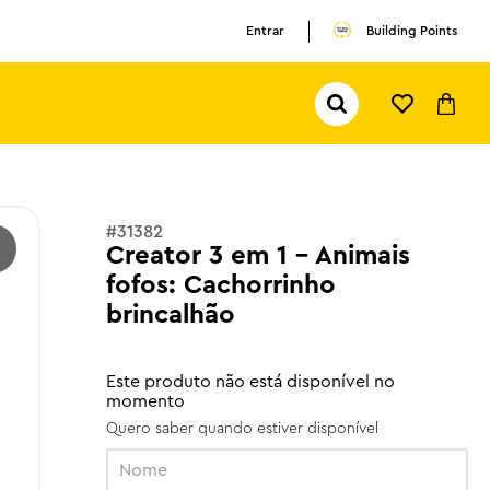
Entrar
Building Points
Pesquisar...
TERMOS MAIS BUSCADOS
1
º
olivia rodrigo
2
º
pokemon
#
31382
Creator 3 em 1 - Animais
3
º
ferrari
fofos: Cachorrinho
brincalhão
Este produto não está disponível no
momento
Quero saber quando estiver disponível