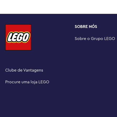
(vendidos separadamente) da extensa linha LEGO® Creat
ALIMENTE A PAIXÃO DO SEU FILHO – Cada conjunto 3 em 
de construção diferentes inspiradas em suas maiores paix
casas.

SOBRE NÓS
DIMENSÕES – Este conjunto LEGO® 3 em 1 de animais, c
de brinquedo com mais de 13 cm de altura, 17 cm de co
Sobre o Grupo LEGO
Clube de Vantagens
Procure uma loja LEGO