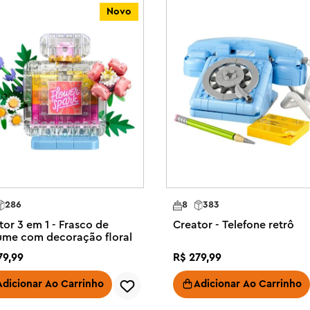
ídos simultaneamente. O conjunto 
Novo
ução LEGO® Creator 3 em 1 
que meninas, meninos e crianças a 
animais com as mesmas peças.

 As crianças podem criar 
nimais (os modelos não podem ser 
quilo de brinquedo ou um pato 
 tem cabeça, orelhas, patas, 
 cauda e cabeça articuláveis; e o 
o tem uma coleira com plaquinha 
286
8
383
 água; o esquilo tem uma bolota 
tor 3 em 1 - Frasco de
Creator - Telefone retrô
ação.

ume com decoração floral
r 3 em 1 é um presente 
79
,
99
R$
279
,
99
que adoram animais, brinquedos 
Adicionar Ao Carrinho
Adicionar Ao Carrinho
os conjuntos de construção 