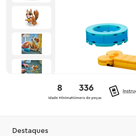
8
336
Instr
Idade Mínima
Número de peças
Destaques