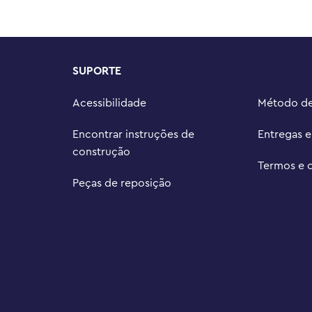
or 3 em 1.

1 oferece às crianças 3 opções 
ões, incluindo animais, veículos e 
SUPORTE
om 336 peças, inclui um cachorro 
mprimento e 9 cm de largura.
Acessibilidade
Método d
Encontrar instruções de
Entregas 
construção
Termos e 
Peças de reposição