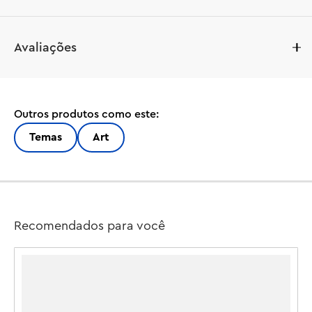
Traga cor e natureza para sua casa com este conjunto de 
Avaliações
construção LEGO® Art Paisagem Japonesa em Flor de 
Cerejeira (31218) para adultos.

Inspirada na beleza da primavera no Japão e nos artistas 
Outros produtos como este:
Ukiyo-e do país, esta impressionante arte de parede 3D 
construída com peças apresenta o Monte Fuji, uma casa 
Temas
Art
de chá, uma ponte, uma cachoeira, grous japoneses 
voadores e árvores de flor de cerejeira, bordo 'Sango-
Kaku' e pinheiro-guarda-sol japonês.

Esta decoração estética de ambiente vem em uma 
Recomendados para você
moldura de caixa de sombra (shadow box) em laca preta 
e possui 2 opções de exibição. Pode ser montada em 
uma parede com um gancho ou apoiada livremente em 
uma superfície plana. A cachoeira da obra de arte flui 
para além da moldura, então, na parede, ela jorra 