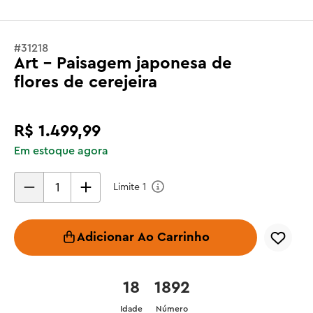
#
31218
Art - Paisagem japonesa de
flores de cerejeira
R$
1
.
499
,
99
Em estoque agora
Limite
1
Adicionar Ao Carrinho
18
1892
Idade
Número