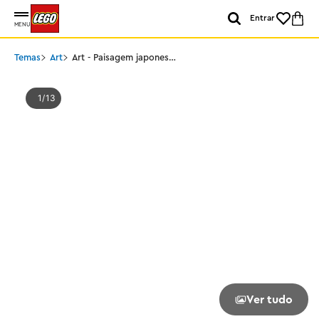
Entrar
MENU
Temas
Art
Art - Paisagem japonesa
de flores de cerejeira
1
13
Ver tudo