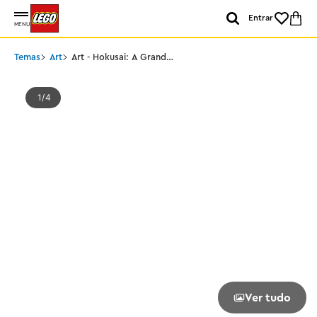
Entrar
MENU
Temas
Art
Art - Hokusai: A Grande
Onda
1
4
Ver tudo