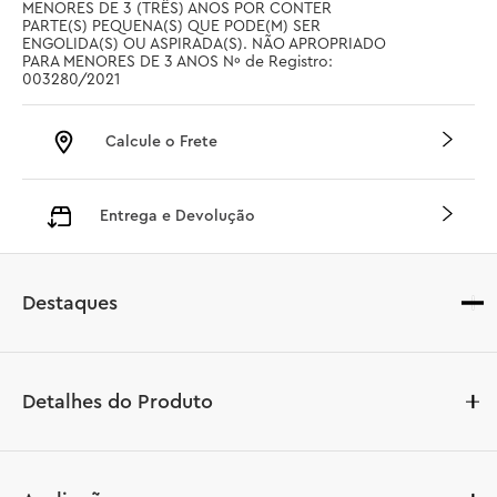
MENORES DE 3 (TRÊS) ANOS POR CONTER 
PARTE(S) PEQUENA(S) QUE PODE(M) SER 
ENGOLIDA(S) OU ASPIRADA(S). NÃO APROPRIADO 
PARA MENORES DE 3 ANOS Nº de Registro: 
003280/2021
Calcule o Frete
Entrega e Devolução
Destaques
Detalhes do Produto
Os amantes da arte e das pinturas clássicas vão adorar 