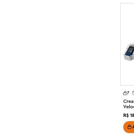
Os conjuntos LEGO Creator 3em1 inspiram a criatividade
de montar 3 modelos diferentes em cada caixa. As crianç
construir, reconstruir e construir novamente. Os conj
(conjuntos vendidos separadamente) que atende às maio
incluindo veículos super rápidos, animais incríveis e c
construídos simultaneamente. O conjunto contém 780 p
3 opções de conjuntos de animais em 1 caixa – LEGO® C
Rinoceronte Majestoso com Aves permite que crianças d
reconstruam 3 animais diferentes com os mesmos bloco
Play infinito – As crianças podem interpretar histórias c
modelos não podem ser montados ao mesmo tempo): um
lesma, um hipopótamo ou um walrus com um peixe

7
Animais articulados – A figura do rinoceronte pode move
Crea
boca e cauda; o hipopótamo pode mover as pernas, a cau
Velo
boca; o walrus pode mover as barbatanas, o pescoço, a
R$
1
Modelos para brincar e exibir – Quando a brincadeira te
fazer parte da decoração do quarto de uma criança, em 
cabeceira
