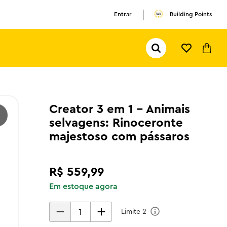
Entrar
Building Points
Pesquisar...
TERMOS MAIS BUSCADOS
1
º
olivia rodrigo
2
º
pokemon
Creator 3 em 1 - Animais
selvagens: Rinoceronte
3
º
ferrari
majestoso com pássaros
R$
559
,
99
Em estoque agora
Limite
2