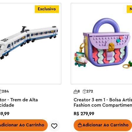
 das crianças com a possibilidade 
Exclusivo
as ficarão animadas para 
untos 3em1 oferecem uma variedade 
res paixões das crianças, 
asas. Os modelos não podem ser 
eças.

reator 3em1 Animais Selvagens: 
e 9 anos ou mais construam e 
s

om 3 diferentes animais (os 
 rinoceronte com 4 aves e uma 
284
8
272
r as pernas, pescoço, orelhas, 
tor - Trem de Alta
Creator 3 em 1 - Bolsa Artí
da, o pescoço, as orelhas e a 
cidade
Fashion com Compartimen
 cabeça e o corpo

de Armazenamento
89
,
99
R$
279
,
99
rmina, as figuras de animais podem 
uma prateleira ou mesa de 
Adicionar Ao Carrinho
Adicionar Ao Carrinho