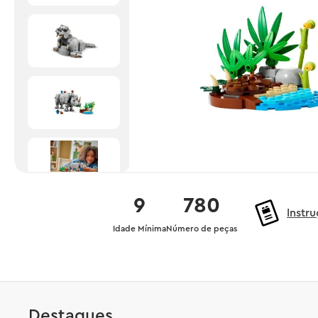
9
780
Instr
Idade Mínima
Número de peças
Destaques