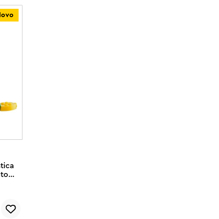
Novo
stica
to