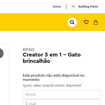
Entrar
Building Points
Pesquisar...
TERMOS MAIS BUSCADOS
1
º
olivia rodrigo
2
º
pokemon
#
31163
3
º
ferrari
Creator 3 em 1 - Gato
brincalhão
Este produto não está disponível no
momento
Quero saber quando estiver disponível