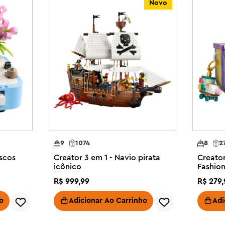
Novo
s para construir, reconstruir e 
 variedade que atrai as maiores 
nimais incríveis e casas 
struídos simultaneamente.

a crianças em 1 caixa – O 
ncalhão permite que meninas e 
onjuntos de animais diferentes 
nças podem escolher aventuras 
 diferentes (os modelos não 
 de gato brincalhão, um 
9
1074
8
2
o curioso

iscos
Creator 3 em 1 - Navio pirata
Creator
ados – O brinquedo para gatos 
icônico
Fashio
 do cachorro pode mover a cabeça, 
de Arm
R$
999
,
99
R$
279
,
ode girar totalmente a cabeça

tos tem uma tigela de comida, um 
o
Adicionar Ao Carrinho
Adi
osso e o brinquedo para pombos 