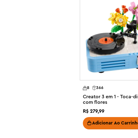
construção diferentes em cada caixa. Elas ficarão animada
construir novamente. Os conjuntos 3 em 1 oferecem uma
paixões das crianças, incluindo veículos super-rápidos, a
detalhadas. Observe que os modelos não podem ser con
3 opções de construção de brinquedos de estimação par
conjunto de construção LEGO® Creator 3 em 1 Gato bri
meninos de 8 anos ou mais construam e reconstruam 3 c
com os mesmos tijolos

Opções infinitas de brincadeiras com animais – As cria
emocionantes com 3 conjuntos de animais de estimação
podem ser construídos simultaneamente): um brinquedo
8
366
brinquedo de cachorro alegre e um brinquedo de pomb
Creator 3 em 1 - Toca-d
Brinquedos para animais de estimação altamente articul
com flores
pode mover a cabeça, orelhas, cauda e pernas; a figura
R$
279
,
99
cauda, ??pernas e patas; e o brinquedo fofo de pombo p
Acessórios para brincar e exibir – O brinquedo para ga
Adicionar Ao Carrinh
brinquedo para ratos e lã, o modelo para cães tem um 
pode bicar uma pilha de migalhas de pão
