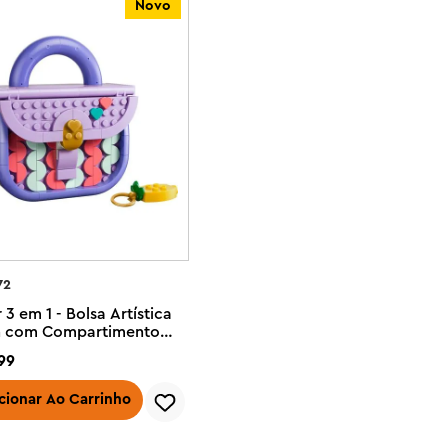
Novo
72
 3 em 1 - Bolsa Artística
n com Compartimento
azenamento
99
cionar Ao Carrinho