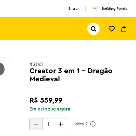
Entrar
Building Points
Pesquisar...
TERMOS MAIS BUSCADOS
1
º
olivia rodrigo
2
º
pokemon
#
31161
3
º
ferrari
Creator 3 em 1 - Dragão
Medieval
R$
559
,
99
Em estoque agora
Limite
2