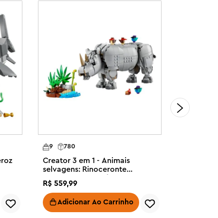
9
780
9
715
eroz
Creator 3 em 1 - Animais
Creator 3
selvagens: Rinoceronte
Medieval
majestoso com pássaros
R$
559
,
99
R$
559
,
99
Adicionar Ao Carrinho
Adici