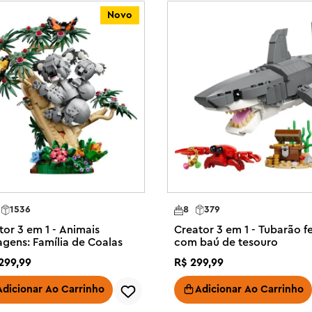
Novo
o das crianças com 3 opções de 
m construir, reconstruir e 
a variedade de modelos que 
ulos super-rápidos, animais 
não podem ser construídos 
nquedo LEGO® Creator 3in1 
nos ou mais construam e 
ntes usando os mesmos tijolos

istórias medievais com 3 
1536
8
379
 não podem ser construídos 
tor 3 em 1 - Animais
Creator 3 em 1 - Tubarão f
 de serpente marinha ou um 
agens: Família de Coalas
com baú de tesouro
299
,
99
R$
299
,
99
3 brinquedos medievais altamente 
crianças possam desfrutar de 
Adicionar Ao Carrinho
Adicionar Ao Carrinho
osições
