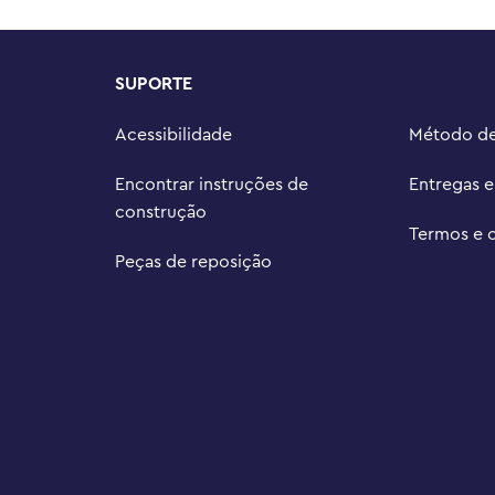
spirados em algumas de suas 
eças apresenta um regador 
SUPORTE
5 cm de profundidade
Acessibilidade
Método d
Encontrar instruções de
Entregas 
construção
Termos e 
Peças de reposição