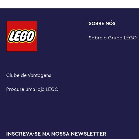
entre 3 modelos coloridos diferentes para construir, in
maiores paixões

Medidas – Este conjunto de construção LEGO® de 420 p
SOBRE NÓS
medindo mais de 13 cm de altura, 12 cm de largura e 1
Sobre o Grupo LEGO
Clube de Vantagens
Procure uma loja LEGO
INSCREVA-SE NA NOSSA NEWSLETTER