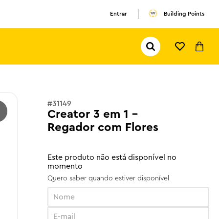
Entrar
Building Points
Pesquisar...
TERMOS MAIS BUSCADOS
1
º
olivia rodrigo
2
º
pokemon
#
31149
Creator 3 em 1 -
3
º
ferrari
Regador com Flores
Este produto não está disponível no
momento
Quero saber quando estiver disponível