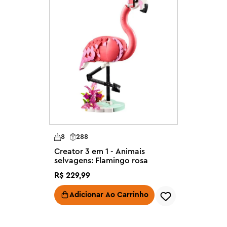
anças – O conjunto de construção 
ue meninas e meninos com mais de 
 com o mesmo conjunto de peças

– As crianças podem contar 
as, uma bota amarela cheia de 3 
es com pétalas móveis e brinquedos 
essão de que estão voando para 
tros conjuntos LEGO® Creator 
te e para jovens criadores e seus 
8
288
Creator 3 em 1 - Animais
e 8 anos – Este brinquedo 3 em 1 é 
selvagens: Flamingo rosa
riado para meninas e meninos que 
R$
229
,
99
 LEGO®

Creator 3 em 1 (vendidos 
Adicionar Ao Carrinho
 e veículos

te que as crianças escolham 