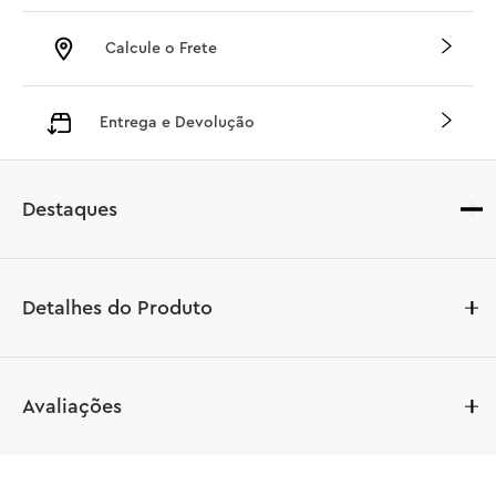
Calcule o Frete
Entrega e Devolução
Destaques
Detalhes do Produto
Recrie um marco icônico da Espanha com o kit de 
Avaliações
construção LEGO® Architecture Sagrada Família (21065). 
Este conjunto de 12.060 peças (o maior conjunto de 
construção LEGO até hoje) é uma aventura desafiadora e 
gratificante para você ou para qualquer amante de 