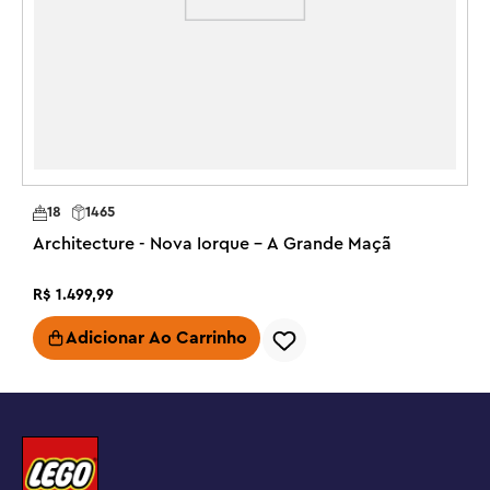
viagens com um kit de construção que é uma peça de 
decoração arquitetônica colecionável para criar e exibir.

DESCUBRA OS DETALHES DE UM MARCO ICÔNICO – 
Esta réplica em peças de Lego da Sagrada Família de 
Barcelona (21065) apresenta um modelo com um efeito 
especial de vitral nas janelas para realçá-la.

EXPOSIÇÃO ESPETACULAR – Recrie a catedral de Antoni 
Gaudí, ainda em construção, com peças de LEGO® e 
18
1465
exiba-a em um lugar de destaque em sua casa ou 
escritório.

Architecture - Nova Iorque – A Grande Maçã
UM DESAFIO CRIATIVO – Aceite o desafio de construir 
um conjunto LEGO® Architecture altamente detalhado e 
R$
1
.
499
,
99
estruturalmente avançado, com mais de 12.000 peças 
Adicionar Ao Carrinho
que você monta em uma sequência realista.

IDEIA DE PRESENTE DE ARQUITETURA – Este conjunto de 
construção para adultos é um presente inspirador de 
aniversário ou de Natal para amantes de viagens e 
colecionadores de arquitetura que apreciam a história 
europeia.
