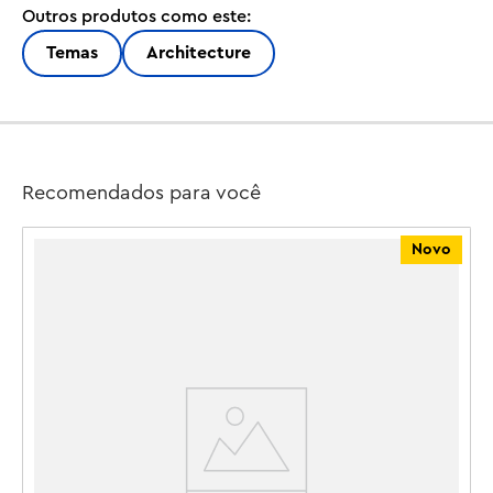
Outros produtos como este:
viagens. A construção, inspirada na construção real, 
começa com a abside com cripta, a fachada da 
Temas
Architecture
Natividade – a única parte que Gaudí concluiu antes de 
falecer – e a fachada da Paixão. Em seguida, passe para 
as naves e a Sacristia Ocidental. Complete as 6 torres e 
finalize a basílica com a Sacristia Oriental e a fachada da 
Glória. Assim que a última peça estiver no lugar, você 
Recomendados para você
poderá exibir esta peça espetacular com uma elegante 
placa de identificação na base. Enquanto constrói, 
Novo
aproveite a experiência aprimorada do aplicativo LEGO 
Builder, com zoom e rotação com instruções em 3D, 
além de salvar e acompanhar o progresso – tudo pelo 
A
aplicativo. Este conjunto premium é um presente 
inspirador para você ou para qualquer pessoa que ame 
R
viagens, história espanhola e arquitetura. O conjunto 
contém 12.060 peças.

KIT DE MODELO LA SAGRADA FAMÍLIA – Adultos a partir 
de 18 anos podem compartilhar seu amor por história ou 