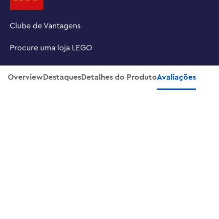
COLECIONE SUAS CRIAÇÕES – Com o aplicativo LEGO® 
Builder, você pode construir seus modelos usando 
Clube de Vantagens
instruções em 3D, acompanhar seu progresso e salvar 
todos os seus conjuntos dentro do aplicativo.

Procure uma loja LEGO
KITS DE ARQUITETURA LEGO® – Este modelo de 
decoração para casa faz parte de uma coleção de 
INSCREVA-SE NA NOSSA NEWSLETTER
Overview
Destaques
Detalhes do Produto
Avaliações
conjuntos de alta qualidade (todos vendidos 
separadamente) para mulheres, homens e adultos como 
você que gostam de atividades criativas e práticas.

DIMENSÕES – Com 12.060 peças, muitos detalhes e 
efeitos especiais, esta recriação da Sagrada Família 
SOBRE NÓS
mede mais de 62 cm de altura, 47 cm de largura e 39 cm 
de profundidade.
SUPORTE
CONTATO