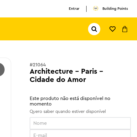
Entrar
Building Points
Pesquisar...
TERMOS MAIS BUSCADOS
1
º
olivia rodrigo
2
º
pokemon
#
21064
Architecture - Paris -
3
º
ferrari
Cidade do Amor
Este produto não está disponível no
momento
Quero saber quando estiver disponível