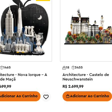
ris, e é um ótimo presente para fãs 
ICOS – Adultos a partir de 18 
ste conjunto de construção 
a sala de estar, casa ou 
ção LEGO® detalhado de Paris – 
ra parisiense em meio a um 
ças brancas.

ira – Recrie a Torre Eiffel, 
1465
18
3455
 um fundo de cidade estrelada, em 
itecture - Nova Iorque – A
Architecture - Castelo de
 prateleira.

de Maçã
Neuschwanstein
os permite que você construa a 
499
,
99
R$
2
.
699
,
99
 do Amor" na frente e a exiba 
r.

Adicionar Ao Carrinho
Adicionar Ao Carrinho
etura detalhado é ideal para 
colecionáveis ??LEGO®, além de ser 