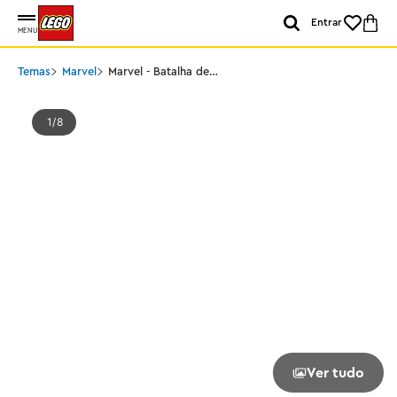
Entrar
MENU
Temas
Marvel
Marvel - Batalha de
Raptor do Spidey e
Gobby na casa da
árvore
1
8
Ver tudo