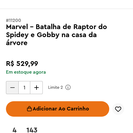
#
11200
Marvel - Batalha de Raptor do
Spidey e Gobby na casa da
árvore
R$
529
,
99
Em estoque agora
Limite
2
Adicionar Ao Carrinho
4
143