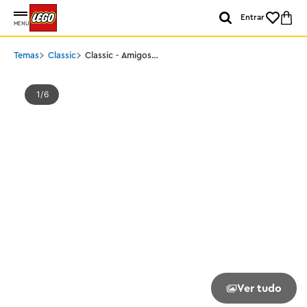
Entrar
MENU
Temas
Classic
Classic - Amigos
Criativos da Comida
1
6
Ver tudo