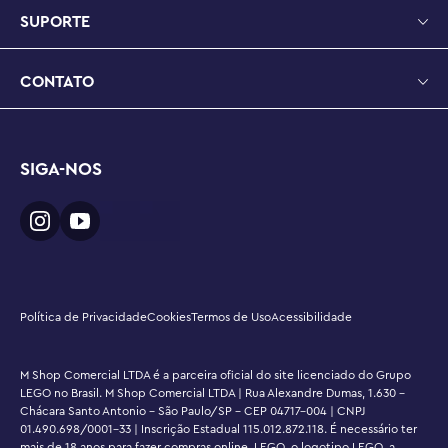
criativa nas mãos de jovens construtores

SUPORTE
Kit de construção de animais LEGO® com 450 peças – 
Quando construído, o conjunto de construção para cães 
CONTATO
mede mais de 5 cm de altura e o gato em um suporte 
mede mais de 7 cm de altura
SIGA-NOS
Política de Privacidade
Cookies
Termos de Uso
Acessibilidade
M Shop Comercial LTDA é a parceira oficial do site licenciado do Grupo
LEGO no Brasil. M Shop Comercial LTDA | Rua Alexandre Dumas, 1.630 -
Chácara Santo Antonio - São Paulo/SP - CEP 04717-004 | CNPJ
01.490.698/0001-33 | Inscrição Estadual 115.012.872.118. É necessário ter
mais de 18 anos para fazer compras online. LEGO, o logotipo LEGO, a