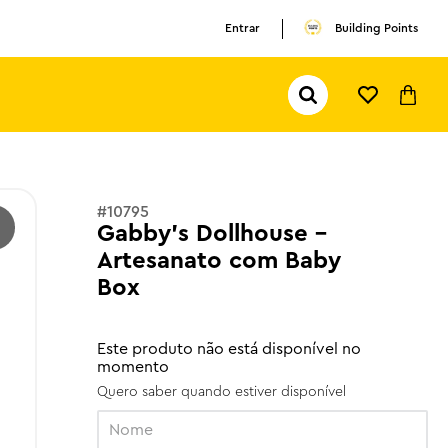
Entrar
Building Points
Pesquisar...
TERMOS MAIS BUSCADOS
1
º
olivia rodrigo
2
º
pokemon
#
10795
3
º
ferrari
Gabby's Dollhouse -
Artesanato com Baby
Box
Este produto não está disponível no
momento
Quero saber quando estiver disponível