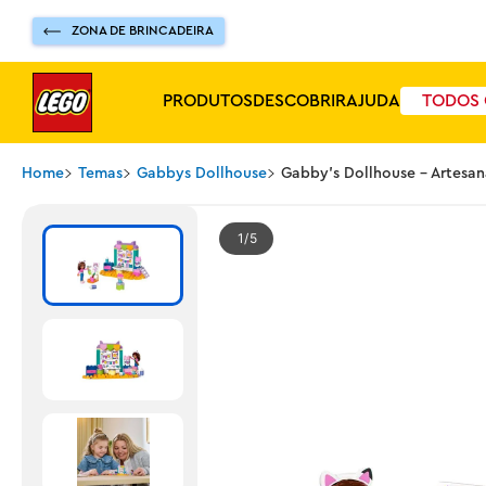
ZONA DE BRINCADEIRA
PRODUTOS
DESCOBRIR
AJUDA
TODOS 
Home
Temas
Gabbys Dollhouse
Gabby's Dollhouse - Artesa
1
5