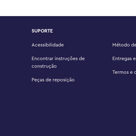
 da Gabby (vendidos 
edade de conjuntos LEGO® 
r de 4 anos apresenta-lhes um 
SUPORTE
 do cotidiano

principal mede mais de 8 cm de 
Acessibilidade
Método d
Encontrar instruções de
Entregas 
construção
Termos e 
Peças de reposição