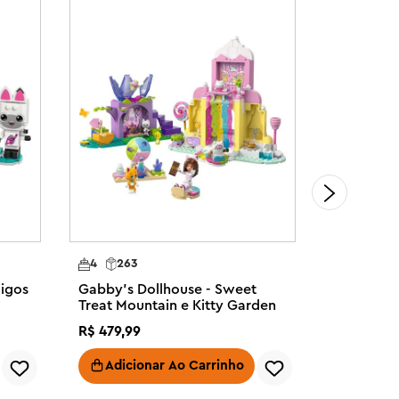
4
263
4
165
migos
Gabby's Dollhouse - Sweet
Gabby's D
Treat Mountain e Kitty Garden
gatinho 
R$
479
,
99
R$
379
,
99
Adicionar Ao Carrinho
Adici