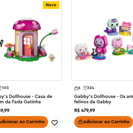
unto vem com uma peça inicial para 
Novo
tuitivas são fornecidas na forma de 
 Os fãs da Gabby's Dollhouse da 
g with Baby Box, especialmente 
nos com mais de 4 anos

a Gabby, uma figura Baby Box e 
, pincel, tesoura e lata de spray

e Baby Box a pintar um quadro e 
om a ajuda de uma escada para os 
icial e modelos de construção 
103
6
324
versão de construir e brincar 
y's Dollhouse - Casa de
Gabby's Dollhouse - Os a
im da Fada Gatinha
felinos da Gabby
ste brinquedo criativo para 
49
,
99
R$
479
,
99
e brinquedos artesanais, conjuntos 
rks Animation.

Adicionar Ao Carrinho
Adicionar Ao Carrinho
bby – Confira a linha completa de 