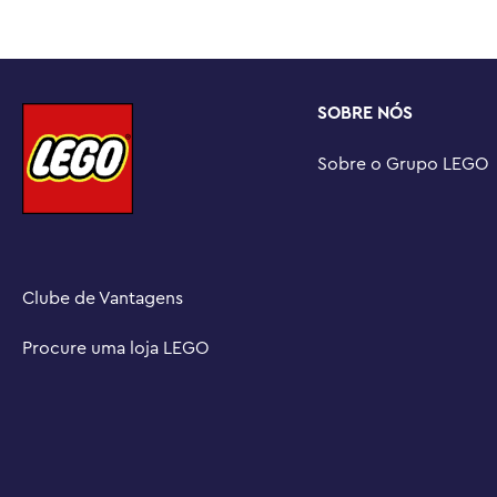
conjuntos de construção da Casa de Bonecas LEGO® 4+
separadamente) para ainda mais maneiras de brincar

Brinquedo para construir na pré-escola – A ampla vari
envolventes e de desenvolvimento para crianças a parti
SOBRE NÓS
universo de filmes favoritos, personagens de TV e heróis
Conjunto de pintura de 60 peças – A sala de artesanato 
Sobre o Grupo LEGO
altura, 13 cm de largura e 6 cm de profundidade
Clube de Vantagens
Procure uma loja LEGO