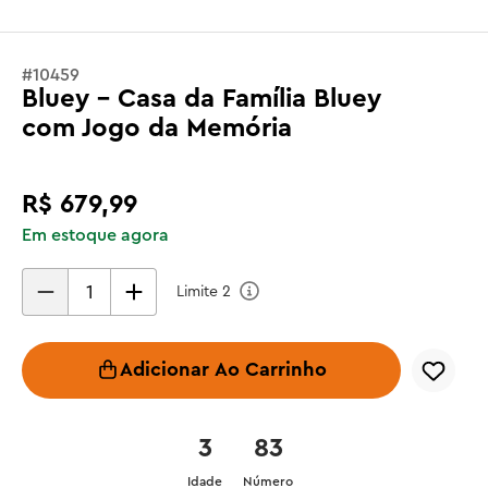
#
10459
Bluey - Casa da Família Bluey
com Jogo da Memória
R$
679
,
99
Em estoque agora
Limite
2
Adicionar Ao Carrinho
3
83
Idade
Número