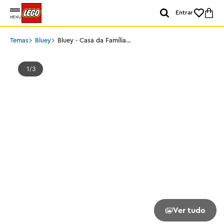
Entrar
MENU
Temas
Bluey
Bluey - Casa da Família
Bluey com Jogo da
Memória
1
3
Ver tudo