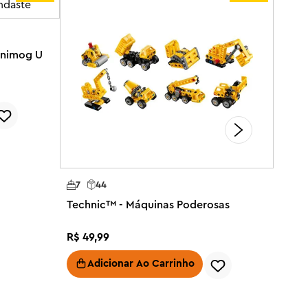
Unimog U
7
44
Technic™ - Máquinas Poderosas
R$
49
,
99
Adicionar Ao Carrinho