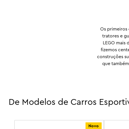
Os primeiros
tratores e g
LEGO mais d
fizemos cent
construções su
que também n
De Modelos de Carros Esporti
Novo