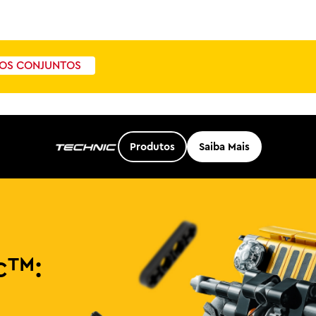
OS CONJUNTOS
Produtos
Saiba Mais
c™: