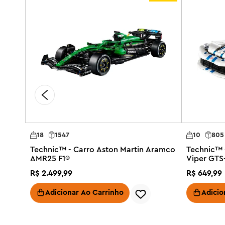
18
1547
10
805
Technic™ - Carro Aston Martin Aramco
Technic™ 
AMR25 F1®
Viper GTS
R$
2
.
499
,
99
R$
649
,
99
Adicionar Ao Carrinho
Adicio