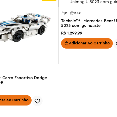
11
1189
Technic™ - Mercedes-Benz 
5023 com guindaste
R$
1
.
299
,
99
Adicionar Ao Carrinho
- Carro Esportivo Dodge
-R
nar Ao Carrinho