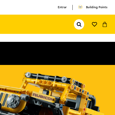
Entrar
Building Points
Pesquisar...
TERMOS MAIS BUSCADOS
1
º
olivia rodrigo
2
º
pokemon
3
º
ferrari