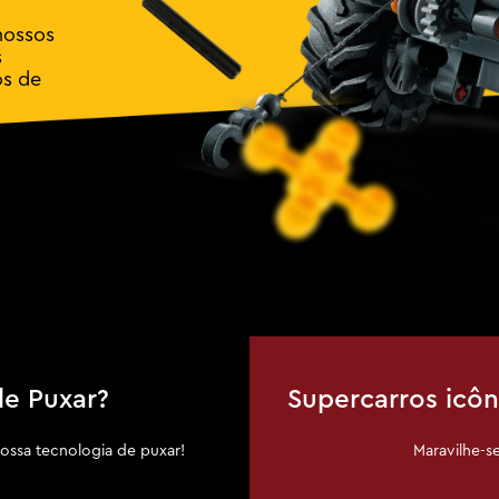
nossos
s
os de
de Puxar?
Supercarros icô
nossa tecnologia de puxar!
Maravilhe-s