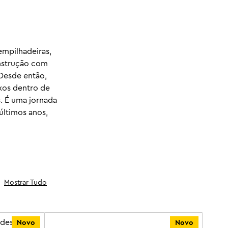
mpilhadeiras,
onstrução com
Desde então,
xos dentro de
. É uma jornada
últimos anos,
Mostrar Tudo
Novo
Novo