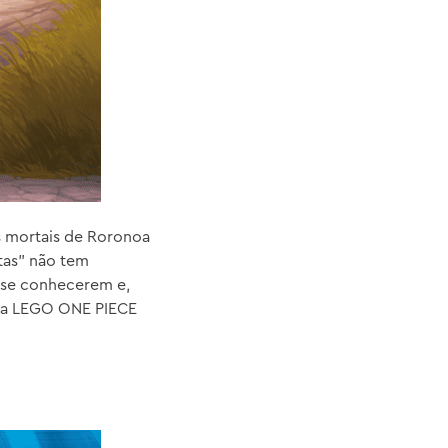
s mortais de Roronoa
tas" não tem
s se conhecerem e,
ura LEGO ONE PIECE