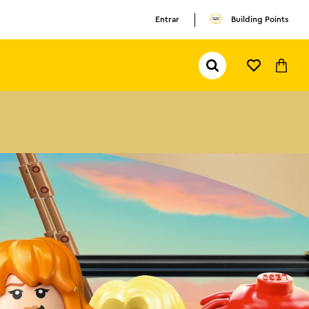
Entrar
Building Points
Pesquisar...
TERMOS MAIS BUSCADOS
1
º
olivia rodrigo
2
º
pokemon
3
º
ferrari