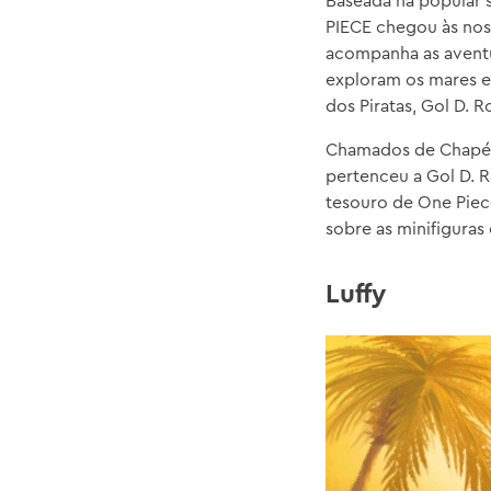
Baseada na popular 
PIECE chegou às nos
acompanha as aventu
exploram os mares e
dos Piratas, Gol D. R
Chamados de Chapéus
pertenceu a Gol D. 
tesouro de One Piece
sobre as minifigura
Luffy