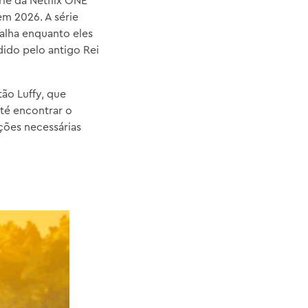
ie da Netflix ONE
m 2026. A série
alha enquanto eles
ido pelo antigo Rei
ão Luffy, que
té encontrar o
ções necessárias