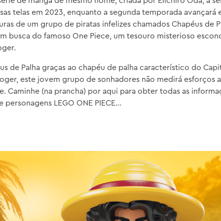
série de mangá de mesmo nome, criada por Eiichiro Oda, a sér
sas telas em 2023, enquanto a segunda temporada avançará e
ras de um grupo de piratas infelizes chamados Chapéus de P
m busca do famoso One Piece, um tesouro misterioso escond
oger.
 de Palha graças ao chapéu de palha característico do Capit
Roger, este jovem grupo de sonhadores não medirá esforços a
. Caminhe (na prancha) por aqui para obter todas as informa
s e personagens LEGO ONE PIECE…