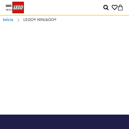
MENU
Início
LEGO® NINJAGO®