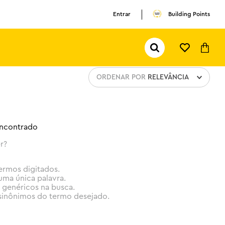
Entrar
Building Points
Pesquisar...
TERMOS MAIS BUSCADOS
ORDENAR POR
RELEVÂNCIA
1
º
olivia rodrigo
2
º
pokemon
3
º
ferrari
ncontrado
r?
termos digitados.
 uma única palavra.
s genéricos na busca.
r sinônimos do termo desejado.