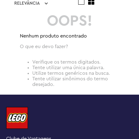
RELEVÂNCIA
OOPS!
Nenhum produto encontrado
O que eu devo fazer?
Verifique os termos digitados.
Tente utilizar uma única palavra.
Utilize termos genéricos na busca.
Tente utilizar sinônimos do termo
desejado.
Clube de Vantagens