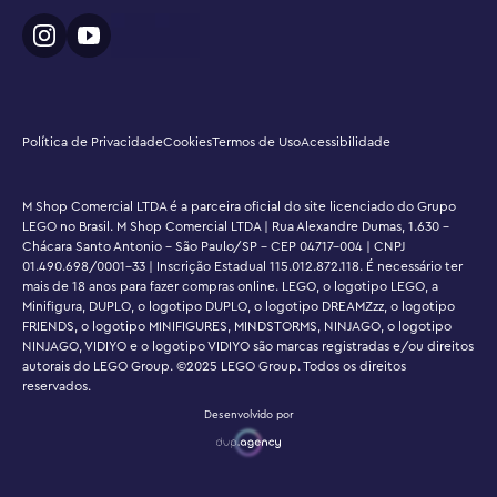
Política de Privacidade
Cookies
Termos de Uso
Acessibilidade
M Shop Comercial LTDA é a parceira oficial do site licenciado do Grupo
LEGO no Brasil. M Shop Comercial LTDA | Rua Alexandre Dumas, 1.630 -
Chácara Santo Antonio - São Paulo/SP - CEP 04717-004 | CNPJ
01.490.698/0001-33 | Inscrição Estadual 115.012.872.118. É necessário ter
mais de 18 anos para fazer compras online. LEGO, o logotipo LEGO, a
Minifigura, DUPLO, o logotipo DUPLO, o logotipo DREAMZzz, o logotipo
FRIENDS, o logotipo MINIFIGURES, MINDSTORMS, NINJAGO, o logotipo
NINJAGO, VIDIYO e o logotipo VIDIYO são marcas registradas e/ou direitos
autorais do LEGO Group. ©2025 LEGO Group. Todos os direitos
reservados.
Desenvolvido por