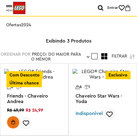
Entrar
MENU
Ofertas2024
3
Produtos
ORDENAR POR
PREÇO: DO MAIOR PARA
FILTRAR
O MENOR
Com Desconto
Exclusivo
Última chance
6
1
6
1
Friends - Chaveiro
Chaveiro Star Wars -
Andrea
Yoda
R$
24
,
99
R$
49
,
99
Indisponível