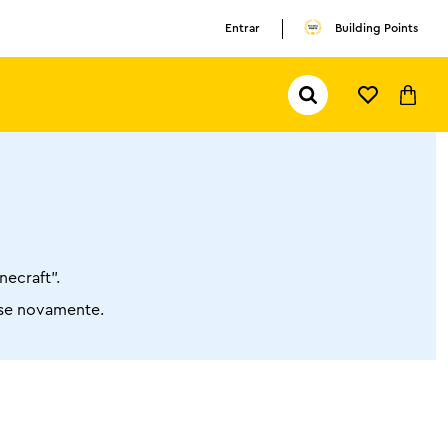
Entrar
Building Points
Pesquisar...
TERMOS MAIS BUSCADOS
1
º
olivia rodrigo
2
º
pokemon
3
º
ferrari
necraft”.
ise novamente.