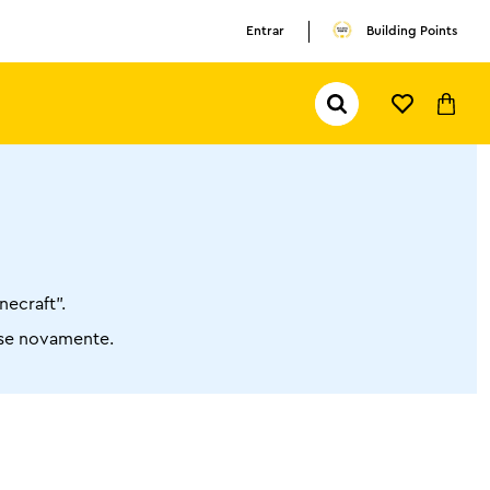
Entrar
Building Points
Pesquisar...
TERMOS MAIS BUSCADOS
1
º
olivia rodrigo
2
º
pokemon
3
º
ferrari
necraft”.
ise novamente.