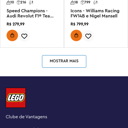
10
216
1
18
799
1
Speed Champions -
Icons - Williams Racing
Audi Revolut F1® Team
FW14B e Nigel Mansell
R26
R$
279
,
99
R$
799
,
99
MOSTRAR MAIS
Clube de Vantagens