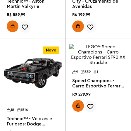
Technic™ - Aston
City - Cruzamento de
Martin Valkyrie
Avenidas
R$
559
,
99
R$
199
,
99
Novo
9
339
1
Speed Champions -
Carro Esportivo Ferrari
SF90 XX Stradale
R$
279
,
99
18
1516
Technic™ - Velozes e
Furiosos: Dodge
Charger R/T