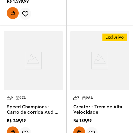
R$
1
.
599
,
99
Exclusivo
9
274
7
284
Speed Champions -
Creator - Trem de Alta
Carro de corrida Audi
Velocidade
S1 e-tron quattro
R$
249
,
99
R$
189
,
99