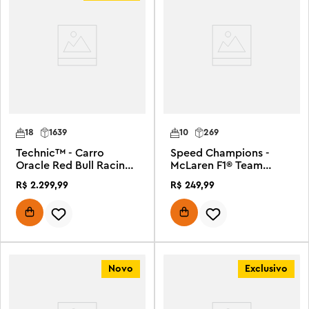
18
1639
10
269
Technic™ - Carro
Speed Champions -
Oracle Red Bull Racing
McLaren F1® Team
RB20 F1®
MCL38
R$
2
.
299
,
99
R$
249
,
99
Novo
Exclusivo