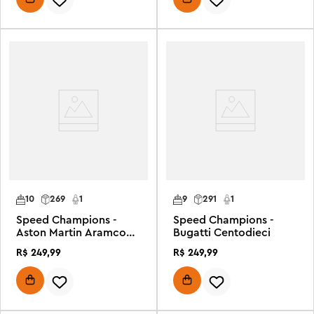
10
269
1
9
291
1
Speed Champions -
Speed Champions -
Aston Martin Aramco
Bugatti Centodieci
F1® AMR24
R$
249
,
99
R$
249
,
99