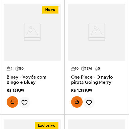
Novo
4
80
10
1376
5
Bluey - Vovós com
One Piece - O navio
Bingo e Bluey
pirata Going Merry
R$
139
,
99
R$
1
.
299
,
99
Exclusivo