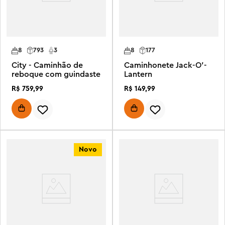
8
793
3
8
177
City - Caminhão de
Caminhonete Jack-O'-
reboque com guindaste
Lantern
R$
759
,
99
R$
149
,
99
Novo