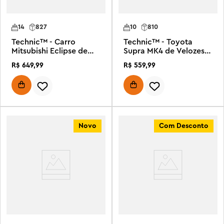
14
827
10
810
Technic™ - Carro
Technic™ - Toyota
Mitsubishi Eclipse de
Supra MK4 de Velozes e
Velozes e Furiosos
Furiosos
R$
649
,
99
R$
559
,
99
Novo
Com Desconto