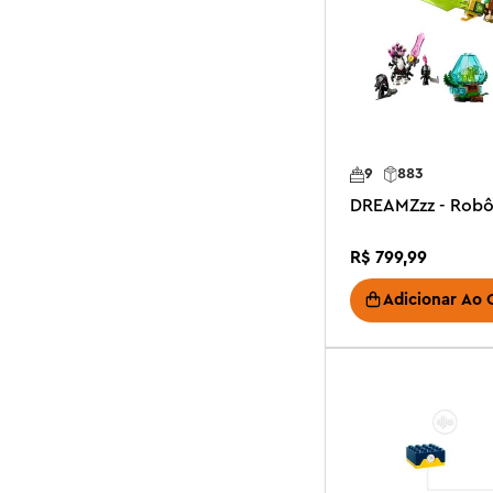
9
883
DREAMZzz - Robô
R$
799
,
99
Adicionar Ao 