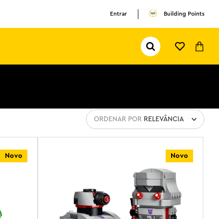
Entrar
Building Points
Pesquisar...
TERMOS MAIS BUSCADOS
1
º
olivia rodrigo
2
º
pokemon
3
º
ferrari
ORDENAR POR
RELEVÂNCIA
Novo
Novo