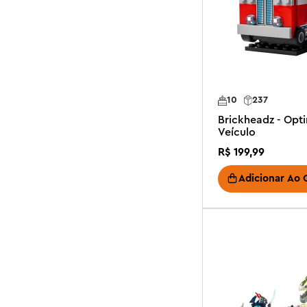
10
237
Brickheadz - Opt
Veículo
R$
199
,
99
Adicionar Ao 