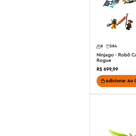
8
584
Ninjago - Robô C
Rogue
R$
699
,
99
Adicionar Ao 