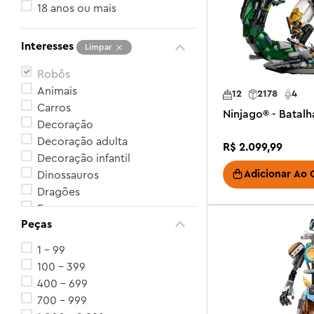
18 anos ou mais
Interesses
Limpar
Robôs
Animais
12
2178
4
Carros
Ninjago® - Batalh
Decoração
Decoração adulta
R$
2
.
099
,
99
Decoração infantil
Adicionar Ao 
Dinossauros
Dragões
Espaço
Peças
Esportes
Ver mais 9
1 - 99
100 - 399
400 - 699
700 - 999