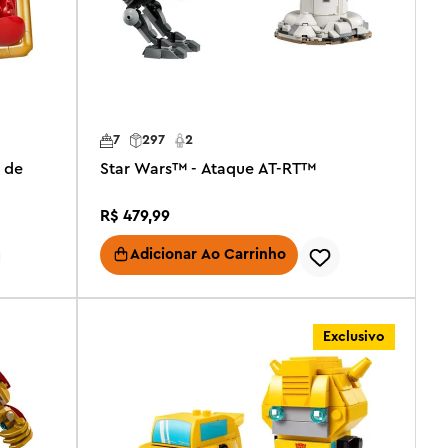
7
297
2
 de
Star Wars™ - Ataque AT-RT™
R$
479
,
99
Adicionar Ao Carrinho
Exclusivo