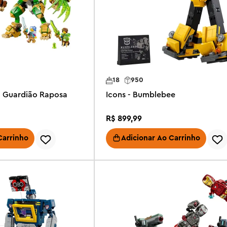
18
950
 Guardião Raposa
Icons - Bumblebee
R$
899
,
99
Carrinho
Adicionar Ao Carrinho