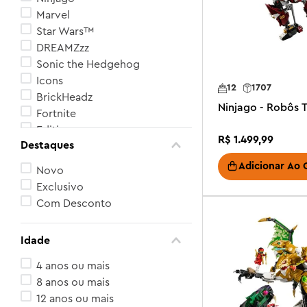
Marvel
Star Wars™
DREAMZzz
Sonic the Hedgehog
Icons
12
1707
BrickHeadz
Ninjago - Robôs 
Fortnite
Editions
R$
1
.
499
,
99
Destaques
Itens Exclusivos
Ver mais 3
Adicionar Ao 
Novo
Exclusivo
Com Desconto
Idade
4 anos ou mais
8 anos ou mais
12 anos ou mais