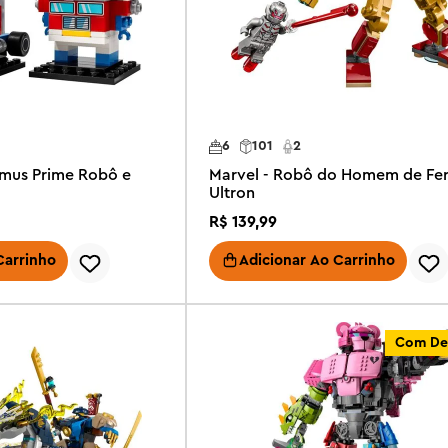
6
101
2
imus Prime Robô e
Marvel - Robô do Homem de Fer
Ultron
R$
139
,
99
Carrinho
Adicionar Ao Carrinho
Com De