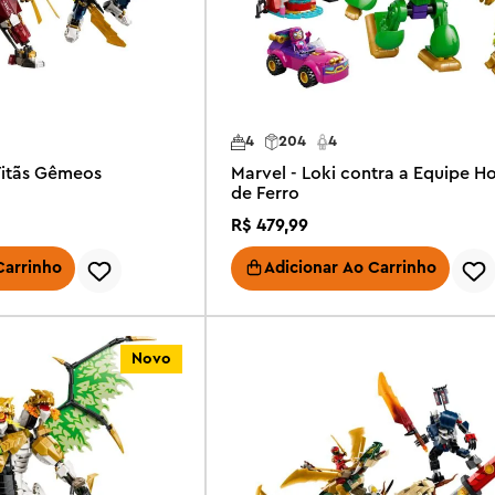
4
204
4
Titãs Gêmeos
Marvel - Loki contra a Equipe 
de Ferro
R$
479
,
99
Carrinho
Adicionar Ao Carrinho
Novo