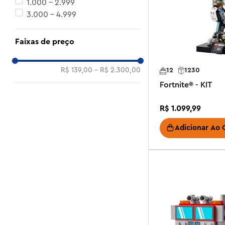
1.000 - 2.999
3.000 - 4.999
Faixas de preço
R$ 139,00
–
R$ 2.300,00
12
1230
Fortnite® - KIT
R$
1
.
099
,
99
Adicionar Ao 