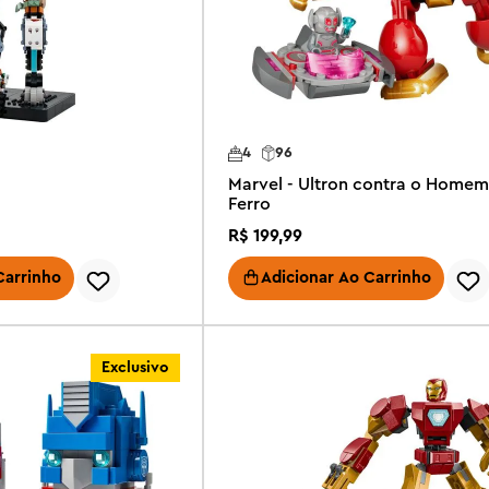
4
96
Marvel - Ultron contra o Homem
Ferro
R$
199
,
99
Carrinho
Adicionar Ao Carrinho
Exclusivo