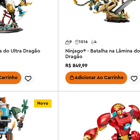
9
1016
4
a do Ultra Dragão
Ninjago® - Batalha na Lâmina do
Dragão
R$
849
,
99
Carrinho
Adicionar Ao Carrinho
Novo