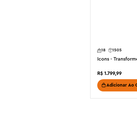
18
1505
Icons - Transfor
R$
1
.
799
,
99
Adicionar Ao 