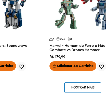
7
204
2
mers: Soundwave
Marvel - Homem de Ferro e Máq
Combate vs Drones Hammer
R$
179
,
99
Carrinho
Adicionar Ao Carrinho
MOSTRAR MAIS