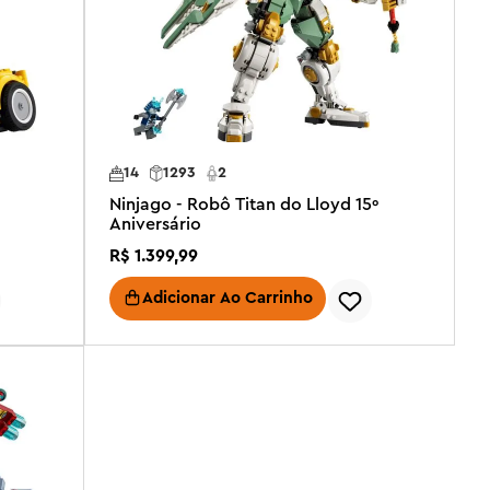
14
1293
2
Ninjago - Robô Titan do Lloyd 15º
Aniversário
R$
1
.
399
,
99
Adicionar Ao Carrinho