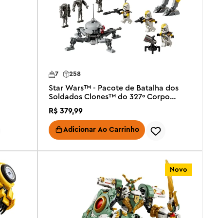
7
258
Star Wars™ - Pacote de Batalha dos
Soldados Clones™ do 327º Corpo
Estelar
R$
379
,
99
Adicionar Ao Carrinho
Novo