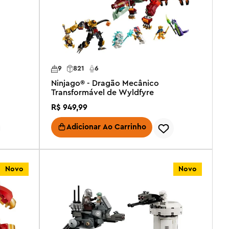
9
821
6
Ninjago® - Dragão Mecânico
Transformável de Wyldfyre
R$
949
,
99
Adicionar Ao Carrinho
Novo
Novo