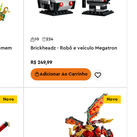
10
224
Homem
Brickheadz - Robô e veículo Megatron
R$
249
,
99
Adicionar Ao Carrinho
Novo
Novo