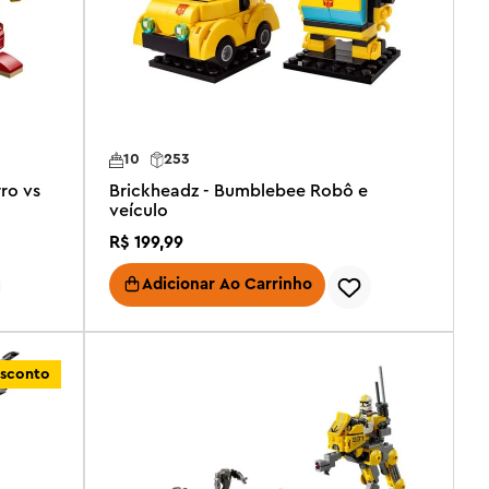
10
253
ro vs
Brickheadz - Bumblebee Robô e
veículo
R$
199
,
99
Adicionar Ao Carrinho
sconto