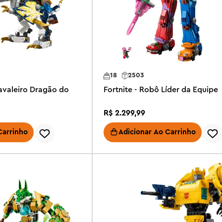
18
2503
avaleiro Dragão do
Fortnite - Robô Líder da Equipe
R$
2
.
299
,
99
Carrinho
Adicionar Ao Carrinho