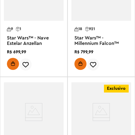
9
1
18
921
Star Wars™ - Nave
Star Wars™ -
Estelar Anzellan
Millennium Falcon™
R$
699
,
99
R$
799
,
99
Exclusivo