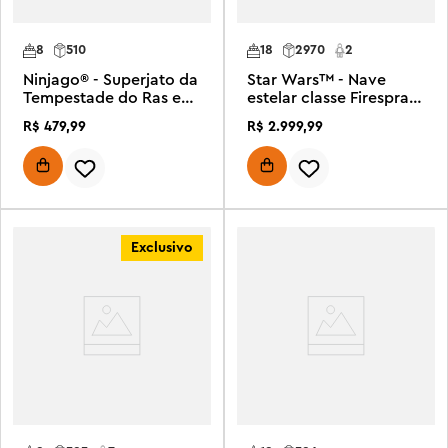
8
510
18
2970
2
Ninjago® - Superjato da
Star Wars™ - Nave
Tempestade do Ras e
estelar classe Firespray
Arin
de Jango Fett
R$
479
,
99
R$
2
.
999
,
99
Exclusivo