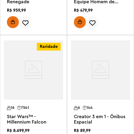
Renegade
Equipe Homem de
Ferro
R$
959
,
99
R$
479
,
99
Raridade
16
7541
6
144
Star Wars™ -
Creator 3 em 1 - Ônibus
Millennium Falcon
Espacial
R$
8
.
699
,
99
R$
89
,
99