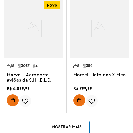
Novo
18
3057
6
8
359
Marvel - Aeroporta-
Marvel - Jato dos X-Men
aviões da S.H.I.E.L.D.
R$
4
.
099
,
99
R$
799
,
99
MOSTRAR MAIS