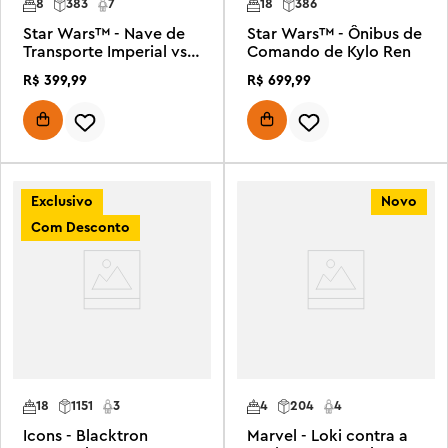
8
383
7
18
386
Star Wars™ - Nave de
Star Wars™ - Ônibus de
Transporte Imperial vs.
Comando de Kylo Ren
Speeder de Posição
R$
399
,
99
R$
699
,
99
Rebelde
Exclusivo
Novo
Com Desconto
18
1151
3
4
204
4
Icons - Blacktron
Marvel - Loki contra a