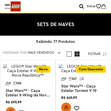
Entrar
MENU
SETS DE NAVES
77
Produtos
ORDENAR POR
MAIS VENDIDOS
FILTRAR
Novo
Com Desconto
9
567
3
9
558
Star Wars™ - Caça
Star Wars™ - Caça
Estelar Torrent V-19
Estelar X-Wing da Nova
R$
649
,
99
República™
R$
699
,
99