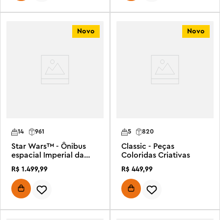
Novo
Novo
14
961
5
820
Star Wars™ - Ônibus
Classic - Peças
espacial Imperial da
Coloridas Criativas
Classe Lambda
R$
1
.
499
,
99
R$
449
,
99