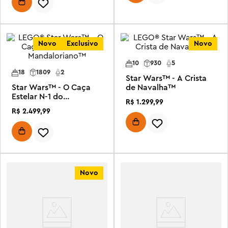
Novo
Exclusivo
Novo
10
930
5
18
1809
2
Star Wars™ - A Crista
Star Wars™ - O Caça
de Navalha™
Estelar N-1 do
R$
1
.
299
,
99
Mandaloriano™
R$
2
.
499
,
99
Novo