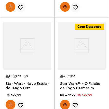
Com Desconto
9
707
3
4
136
Star Wars - Nave Estelar
Star Wars™ - O Falcão
de Jango Fett
de Fogo Carmesim
R$
699
,
99
R$
329
,
99
R$
479
,
99