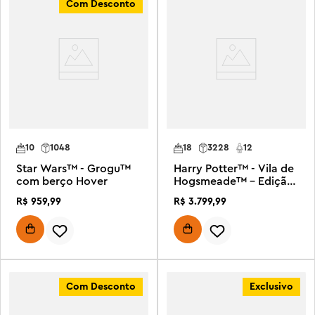
Com Desconto
10
1048
18
3228
12
Star Wars™ - Grogu™
Harry Potter™ - Vila de
com berço Hover
Hogsmeade™ – Edição
de Colecionador
R$
959
,
99
R$
3
.
799
,
99
Com Desconto
Exclusivo