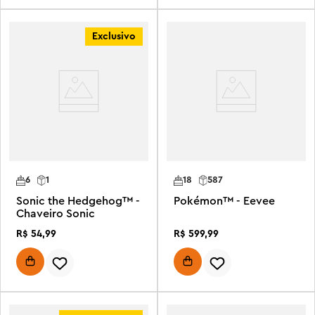
Exclusivo
6
1
18
587
Sonic the Hedgehog™ -
Pokémon™ - Eevee
Chaveiro Sonic
R$
54
,
99
R$
599
,
99