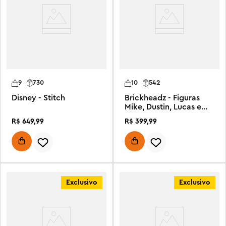
9
730
10
542
Disney - Stitch
Brickheadz - Figuras
Mike, Dustin, Lucas e
Will
R$
649
,
99
R$
399
,
99
Exclusivo
Exclusivo