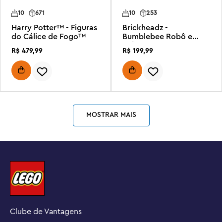
10
671
10
253
Harry Potter™ - Figuras
Brickheadz -
do Cálice de Fogo™
Bumblebee Robô e
veículo
R$
479
,
99
R$
199
,
99
MOSTRAR MAIS
Clube de Vantagens