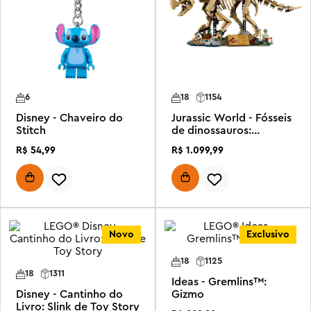
6
18
1154
Disney - Chaveiro do
Jurassic World - Fósseis
Stitch
de dinossauros:
Triceratops
R$
54
,
99
R$
1
.
099
,
99
Novo
Exclusivo
18
1125
18
1311
Ideas - Gremlins™:
Disney - Cantinho do
Gizmo
Livro: Slink de Toy Story