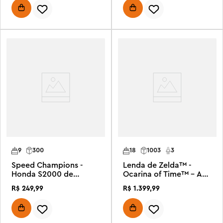
9
300
18
1003
3
Speed Champions -
Lenda de Zelda™ -
Honda S2000 de
Ocarina of Time™ – A
Velozes e Furiosos
Batalha Final
R$
249
,
99
R$
1
.
399
,
99