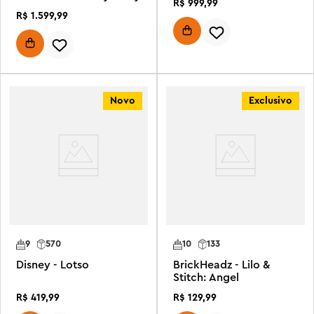
R$
999
,
99
R$
1
.
599
,
99
Novo
Exclusivo
9
570
10
133
Disney - Lotso
BrickHeadz - Lilo &
Stitch: Angel
R$
419
,
99
R$
129
,
99