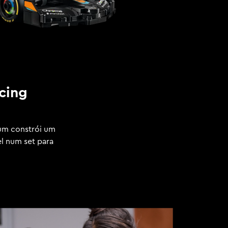
cing
 um constrói um
l num set para