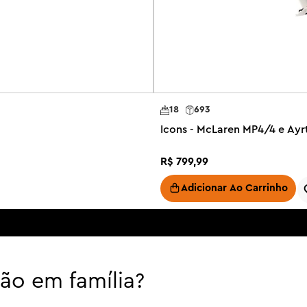
18
693
Icons - McLaren MP4/4 e Ayr
R$
799
,
99
Adicionar Ao Carrinho
são em família?