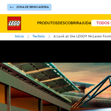
ZONA DE BRINCADEIRA
PRODUTOS
DESCOBRIR
AJUDA
TODOS 
Início
Technic
A Look at the LEGO® McLaren Form