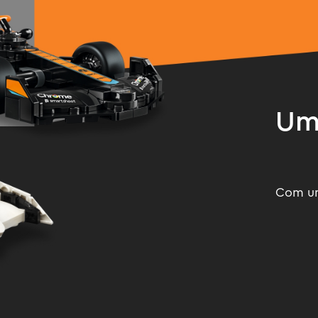
Um 
Com um