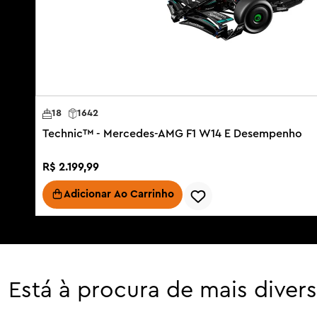
18
1642
Technic™ - Mercedes-AMG F1 W14 E Desempenho
R$
2
.
199
,
99
Adicionar Ao Carrinho
Está à procura de mais diver