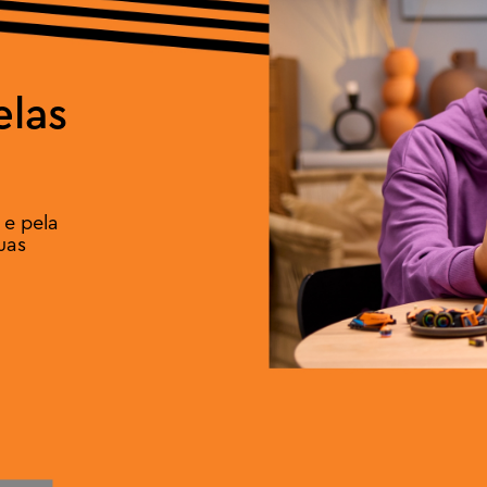
elas
 e pela
uas