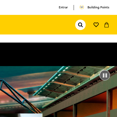
Entrar
Building Points
Pesquisar...
TERMOS MAIS BUSCADOS
1
º
olivia rodrigo
2
º
pokemon
3
º
ferrari