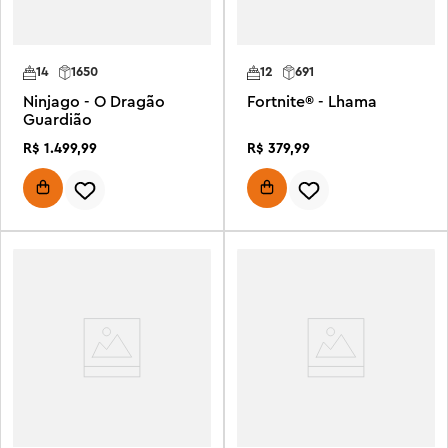
14
1650
12
691
Ninjago - O Dragão
Fortnite® - Lhama
Guardião
R$
1
.
499
,
99
R$
379
,
99