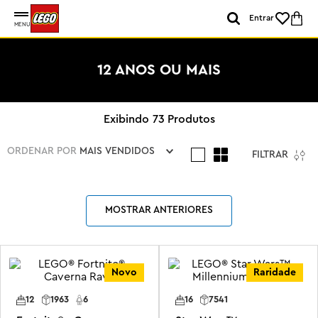
Entrar
MENU
12 ANOS OU MAIS
73
Produtos
ORDENAR POR
MAIS VENDIDOS
FILTRAR
MOSTRAR ANTERIORES
Novo
Raridade
12
1963
6
16
7541