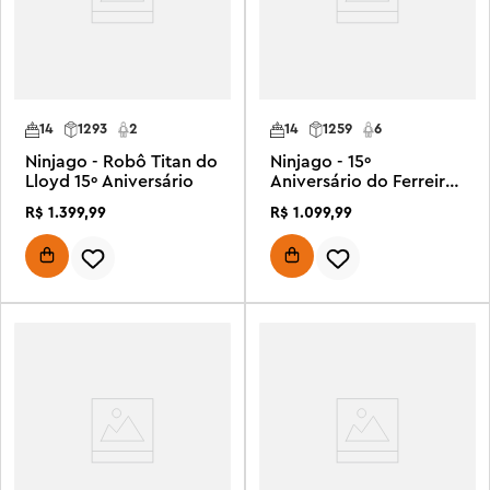
14
1293
2
14
1259
6
Ninjago - Robô Titan do
Ninjago - 15º
Lloyd 15º Aniversário
Aniversário do Ferreiro
das Quatro Armas
R$
1
.
399
,
99
R$
1
.
099
,
99