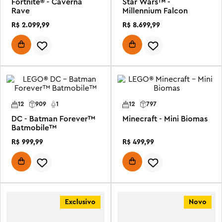
Fortnite® - Caverna
Star Wars™ -
Rave
Millennium Falcon
R$
2
.
099
,
99
R$
8
.
699
,
99
12
909
1
12
797
DC - Batman Forever™
Minecraft - Mini Biomas
Batmobile™
R$
999
,
99
R$
499
,
99
Exclusivo
Novo