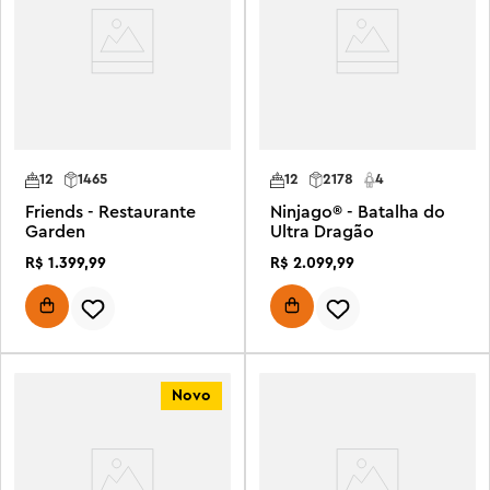
12
1465
12
2178
4
Friends - Restaurante
Ninjago® - Batalha do
Garden
Ultra Dragão
R$
1
.
399
,
99
R$
2
.
099
,
99
Novo