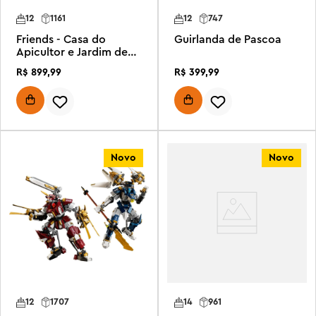
12
1161
12
747
Friends - Casa do
Guirlanda de Pascoa
Apicultor e Jardim de
Flores
R$
899
,
99
R$
399
,
99
Novo
Novo
12
1707
14
961