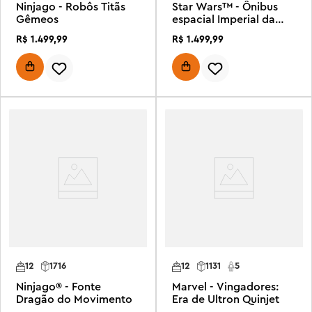
Ninjago - Robôs Titãs
Star Wars™ - Ônibus
Gêmeos
espacial Imperial da
Classe Lambda
R$
1
.
499
,
99
R$
1
.
499
,
99
12
1716
12
1131
5
Ninjago® - Fonte
Marvel - Vingadores:
Dragão do Movimento
Era de Ultron Quinjet