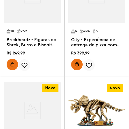
10
259
6
494
5
Brickheadz - Figuras do
City - Experiência de
Shrek, Burro e Biscoito
entrega de pizza com
de Gengibre
veículos
R$
249
,
99
R$
399
,
99
Novo
Novo