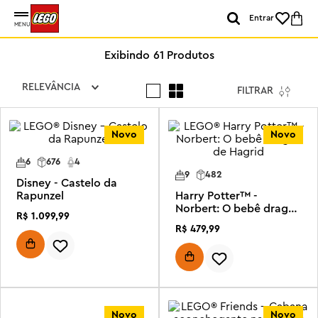
Entrar
MENU
61
Produtos
RELEVÂNCIA
FILTRAR
Novo
Novo
6
676
4
9
482
Disney - Castelo da
Rapunzel
Harry Potter™ -
Norbert: O bebê dragão
R$
1
.
099
,
99
de Hagrid
R$
479
,
99
Novo
Novo