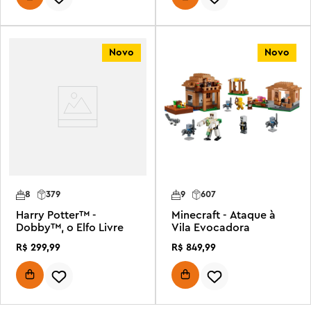
Novo
Novo
8
379
9
607
Harry Potter™ -
Minecraft - Ataque à
Dobby™, o Elfo Livre
Vila Evocadora
R$
299
,
99
R$
849
,
99