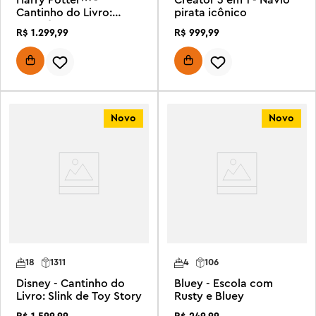
Cantinho do Livro:
pirata icônico
Escritório de
R$
1
.
299
,
99
R$
999
,
99
Dumbledore
Novo
Novo
18
1311
4
106
Disney - Cantinho do
Bluey - Escola com
Livro: Slink de Toy Story
Rusty e Bluey