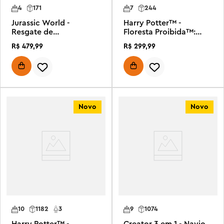
4
171
7
244
Jurassic World -
Harry Potter™ -
Resgate de
Floresta Proibida™:
Velociraptor,
Expecto Patronum
R$
479
,
99
R$
299
,
99
Estegossauro e
Pteranodonte
Novo
Novo
10
1182
3
9
1074
Harry Potter™ -
Creator 3 em 1 - Navio