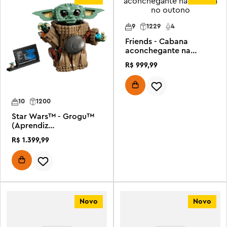
9
1229
4
Friends - Cabana
aconchegante na
floresta no outono
R$
999
,
99
10
1200
Star Wars™ - Grogu™
(Aprendiz
Mandaloriano)
R$
1
.
399
,
99
Novo
Novo