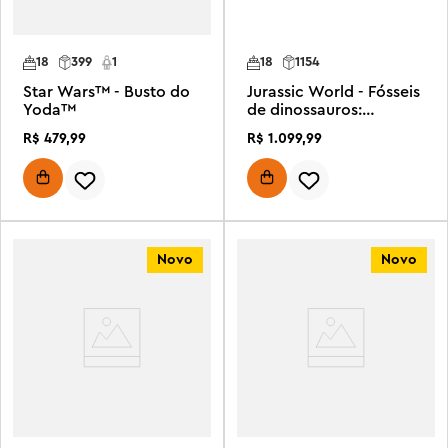
18
399
1
18
1154
Star Wars™ - Busto do
Jurassic World - Fósseis
Yoda™
de dinossauros:
Triceratops
R$
479
,
99
R$
1
.
099
,
99
Novo
Novo