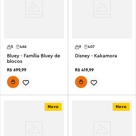
5
466
9
407
Bluey - Família Bluey de
Disney - Kakamora
blocos
R$
699
,
99
R$
419
,
99
Novo
Novo