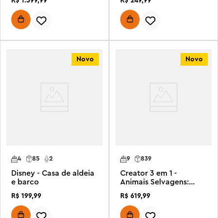
R$
1
.
599
,
99
R$
249
,
99
Novo
Novo
4
85
2
9
839
Disney - Casa de aldeia
Creator 3 em 1 -
e barco
Animais Selvagens:
Leão Majestoso
R$
199
,
99
R$
619
,
99