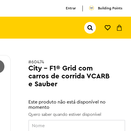
Entrar
Building Points
Pesquisar...
TERMOS MAIS BUSCADOS
1
º
olivia rodrigo
2
º
pokemon
#
60474
City - F1® Grid com
3
º
olivia
carros de corrida VCARB
e Sauber
Este produto não está disponível no
momento
Quero saber quando estiver disponível