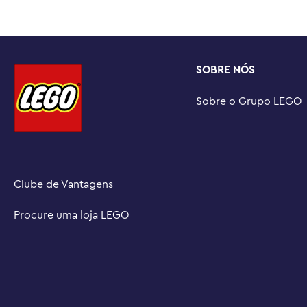
aniversário para crianças e fãs de F1 com 6 anos ou mais

Mais ação de Fórmula 1® em alta velocidade – Fique aten
construção LEGO® F1® (vendidos separadamente) para con
a família

SOBRE NÓS
Um mundo sem limites – LEGO® City é um lugar onde as 
imaginação sem limites, com veículos de brinquedo, est
Sobre o Grupo LEGO
inspiram a construir, criar, explorar e brincar

Dimensões – Cada carro de corrida de F1® de brinquedo
LEGO® mede mais de 3 cm de altura, 14 cm de comprim
Clube de Vantagens
Procure uma loja LEGO