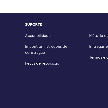
to a outros conjuntos de 
struir, exibir e correr com toda 
SUPORTE
crianças podem dar asas à sua 
ruturas e personagens que as 
Acessibilidade
Método d
 neste conjunto de 313 peças 
Encontrar instruções de
Entregas 
ento e 5 cm de largura
construção
Termos e 
Peças de reposição