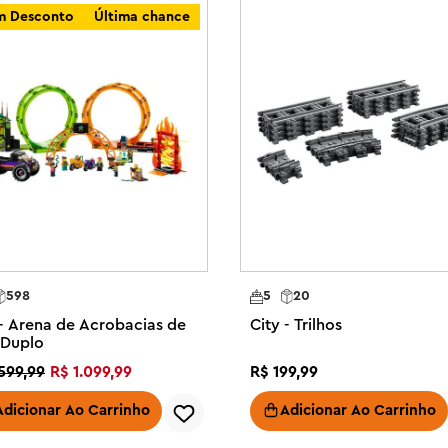
os de brinquedo LEGO City F1 – 
 Desconto
Última chance
ns fãs de corrida. Descubra a 
e F1 (vendidos separadamente) 
um início rápido às brincadeiras 
o LEGO City F1 Grid com VCARB e 
am para construir 2 carros de 
ém de minifiguras de piloto Sauber 
encedor

ilotos Sauber e VCARB nos cockpits 
co de luz para uma ação de largada 
598
5
20
 - Arena de Acrobacias de
City - Trilhos
1® apresenta instruções no 
 Duplo
 conjuntos, acompanhar o 
599
,
99
R$
1
.
099
,
99
R$
199
,
99
nquanto constroem

rpreenda seu piloto iniciante com 
Adicionar Ao Carrinho
Adicionar Ao Carrinho
ida de presente de feriado ou 