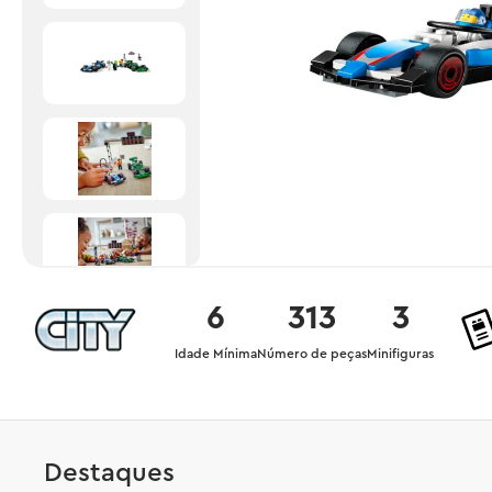
6
313
3
Idade Mínima
Número de peças
Minifiguras
Destaques