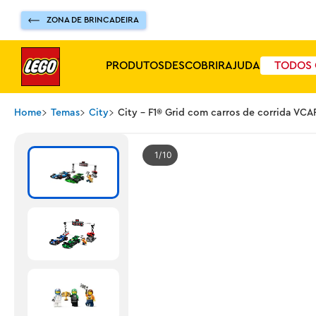
ZONA DE BRINCADEIRA
PRODUTOS
DESCOBRIR
AJUDA
TODOS 
Home
Temas
City
City - F1® Grid com carros de corrida VC
1
10