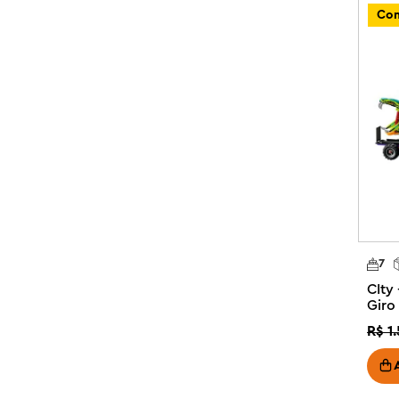
Capture a emoção da pista com este conjunto de veícul
Com
um presente perfeito de feriado ou aniversário para jove
gama dinâmica de kits de construção LEGO com tema d
para crianças e adultos.

Conjunto de veículos de brinquedo LEGO® City F1® – Dê 
de corrida para crianças com o conjunto de construçã
Sauber Race Cars para crianças de 6 anos ou mais

O que há na caixa? – Inclui tudo o que as crianças precis
corrida LEGO® F1® e um pórtico de luz de brinquedo, al
e VCARB, uma minifigura de marechal e um troféu de v
Jogo de corrida realista – Coloque as minifiguras dos p
dos carros de corrida de F1® e deslize o painel no pórti
7
realista

CIty
Diversão de construção digital – Este conjunto LEGO® F
Giro
aplicativo LEGO Builder, onde as crianças podem salvar
R$
1
.
progresso e aumentar o zoom e girar modelos em 3D e
Um presente de corrida de Fórmula 1® para crianças – Su
este conjunto temático LEGO® City F1®, uma ideia divert