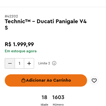
#
42202
Technic™ - Ducati Panigale V4
S
R$
1
.
999
,
99
Em estoque agora
Limite
2
Adicionar Ao Carrinho
18
1603
Idade
Número