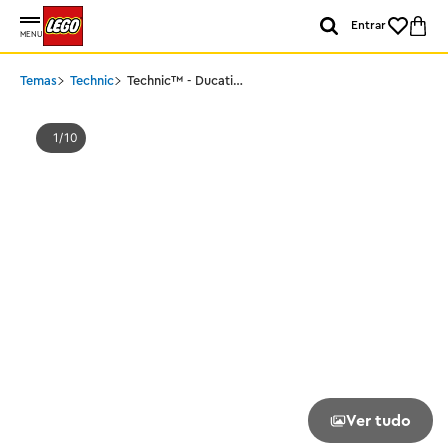
Entrar
MENU
Temas
Technic
Technic™ - Ducati
Panigale V4 S
1
10
Ver tudo