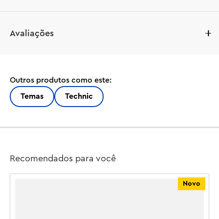
Aumente o ritmo com este conjunto de construção 
Avaliações
LEGO® Technic™ Ducati Panigale V4 S Motorcycle 
(42202) para adultos. Com detalhes impressionantes e 
características autênticas, ele presta homenagem à 
Ducati Panigale V4 S do mundo real – a motocicleta de 
Outros produtos como este:
mais alto desempenho e a motocicleta de corrida mais 
rápida do estábulo da Ducati.

Temas
Technic
Explore a suspensão dianteira e traseira e a direção. 
Confira o pedal de troca de marchas com sua caixa de 
câmbio de 3 velocidades (mais neutro). Use a roda 
traseira para acionar a corrente, que se conecta à caixa 
Recomendados para você
de câmbio e ao motor V4. Com sua icônica cor vermelha 
Ducati, este modelo de motocicleta é uma ótima ideia 
Novo
de presente para fãs de motocicletas. Ele vem com um 
suporte para criar uma peça de exibição atraente.
