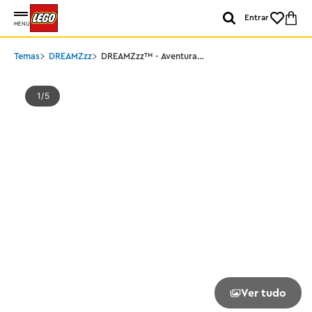
Entrar
MENU
Temas
DREAMZzz
DREAMZzz™ - Aventuras
com Robôs e Veículos de
Z-Blob
1
5
Ver tudo