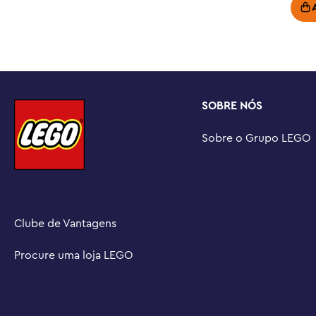
Presente do Batman™ para maiores de 4 anos – Com uma 
construção, você pode dar este brinquedo Batcaverna™
fã de ação de super-heróis

Instruções de construção em 3D – As crianças podem bai
para uma experiência de construção envolvente, com fer
girar modelos em 3D, salvar conjuntos e acompanhar o 
SOBRE NÓS
Conjunto pré-escolar do Batman™ – conjuntos LEGO® par
apresentam às crianças um universo de filmes favoritos,
Sobre o Grupo LEGO
cotidiano

Grande conjunto LEGO® Batman™ para maiores de 4 ano
e a Batcaverna™ mede mais de 11 cm de altura, 13 cm d
Clube de Vantagens
Procure uma loja LEGO