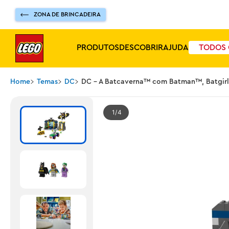
ZONA DE BRINCADEIRA
PRODUTOS
DESCOBRIR
AJUDA
TODOS 
Home
Temas
DC
DC - A Batcaverna™ com Batman™, Batgir
1
4