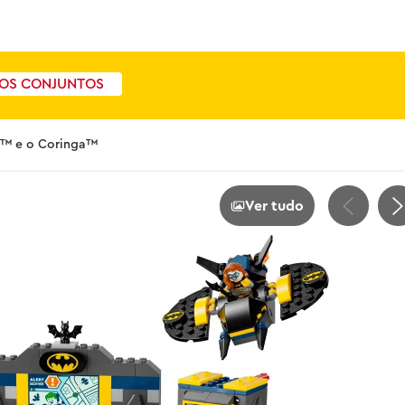
OS CONJUNTOS
l™ e o Coringa™
Ver tudo