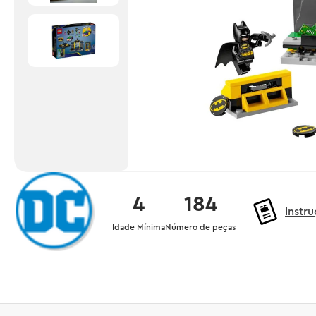
4
184
Instr
Idade Mínima
Número de peças