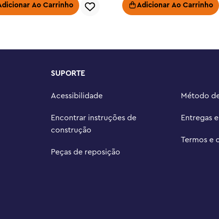
peça inicial e etapas simples de 
Adicionar Ao Carrinho
Adicionar Ao Carrinho
 a qualquer jovem construtor ou 
xar o aplicativo LEGO® Builder 
ramentas digitais para ampliar e 
progresso

SUPORTE
a crianças a partir de 4 anos 
 personagens de TV e heróis do 
Acessibilidade
Método d
s – Este brinquedo tem 184 peças 
Encontrar instruções de
Entregas 
e largura e 6 cm de profundidade
construção
Termos e 
Peças de reposição