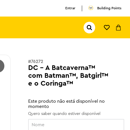
Entrar
Building Points
Pesquisar...
TERMOS MAIS BUSCADOS
1
º
olivia rodrigo
2
º
pokemon
#
76272
3
º
ferrari
DC - A Batcaverna™
com Batman™, Batgirl™
e o Coringa™
Este produto não está disponível no
momento
Quero saber quando estiver disponível