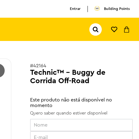
Entrar
Building Points
Pesquisar...
TERMOS MAIS BUSCADOS
1
º
olivia rodrigo
2
º
pokemon
#
42164
3
º
ferrari
Technic™ - Buggy de
Corrida Off-Road
Este produto não está disponível no
momento
Quero saber quando estiver disponível