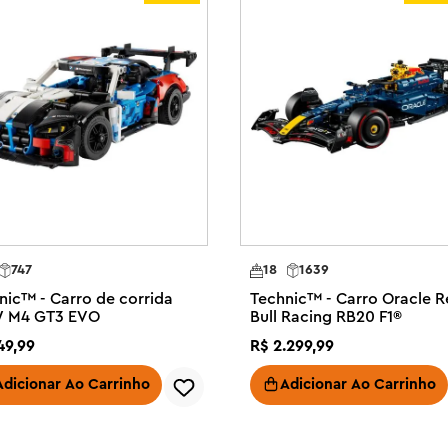
 carro Buggy de corrida off-road 
nquedos de veículos

a detalhes autênticos inspirados 
 4 cilindros

 prova enquanto experimentam a 
 o buggy se incline com agilidade 
njunto é um presente ou presente 
eículos ou conjuntos de 
s para construir LEGO® Technic™ 
747
18
1639
esentam aos jovens construtores 
nic™ - Carro de corrida
Technic™ - Carro Oracle 
 M4 GT3 EVO
Bull Racing RB20 F1®
 um carro medindo mais de 9 cm 
49
,
99
R$
2
.
299
,
99
Adicionar Ao Carrinho
Adicionar Ao Carrinho