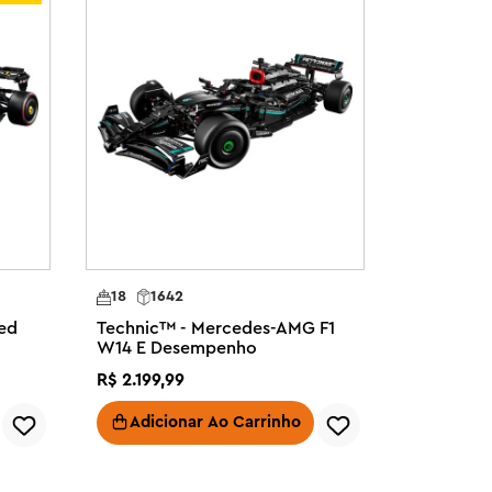
18
1642
Red
Technic™ - Mercedes-AMG F1
W14 E Desempenho
R$
2
.
199
,
99
Adicionar Ao Carrinho