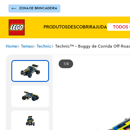
ZONA DE BRINCADEIRA
PRODUTOS
DESCOBRIR
AJUDA
TODOS 
Home
Temas
Technic
Technic™ - Buggy de Corrida Off-Roa
1
6