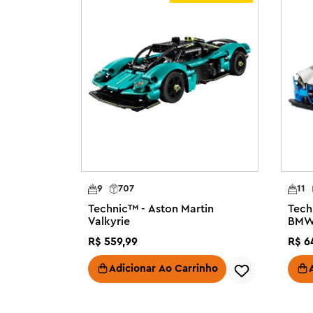
podem se divertir muito construindo e brincando com o
LEGO® Technic™ para meninos e meninas que amam bri
Motor de 4 cilindros – Este carro de brinquedo apresent
em carros de corrida reais, incluindo um motor móvel de
Direção e suspensão – As crianças colocam seu carro à
suspensão traseira e a direção flexível, que permite que
de um lado para o outro

Uma ideia de presente de carro para crianças – Este co
divertido para meninos, meninas e crianças que amam v
construção de carros

Uma introdução à engenharia – os conjuntos de modelo
9
707
11
apresentam movimentos e mecanismos realistas que apr
Technic™ - Aston Martin
Tech
LEGO o universo da engenharia

Valkyrie
BMW
Conjunto LEGO® pequeno – conjunto de 219 peças com
R$
559
,
99
R$
6
de altura, 17 cm de comprimento e 11 cm de largura
Adicionar Ao Carrinho