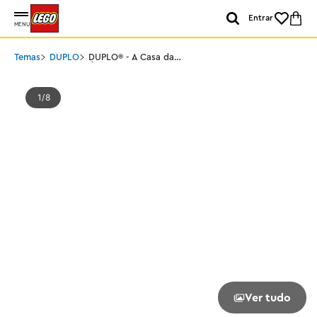
Entrar
MENU
Temas
DUPLO
DUPLO® - A Casa da
Árvore 3 em 1
1
8
Ver tudo