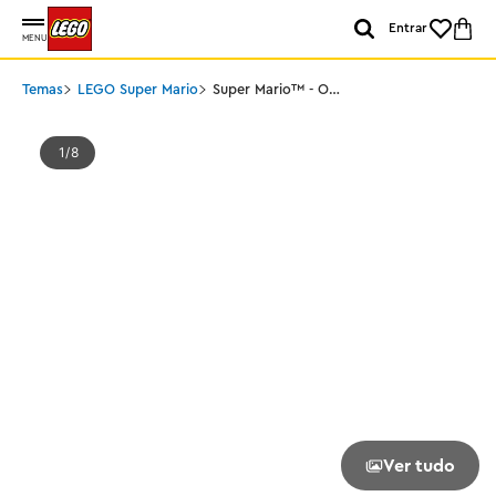
Entrar
MENU
Temas
LEGO Super Mario
Super Mario™ - O
Poderoso Bowser
1
8
Ver tudo