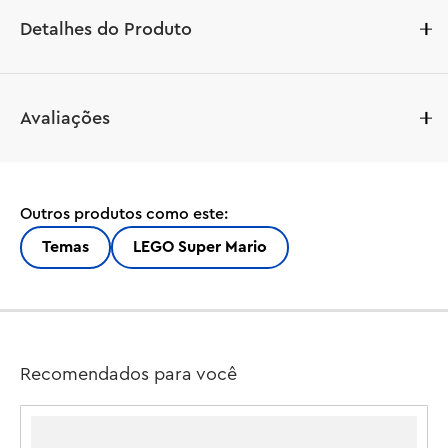
Detalhes do Produto
Aprecie o rei de Koopas enquanto constrói, exibe e 
Avaliações
brinca com LEGO® Super Mario™ O Poderoso Bowser™ 
(71411). Esta figura para construir usa novos elementos 
LEGO (novidade para outubro de 2022) para recriar a 
aparência dos espigões de Bowser e tem muitas 
Outros produtos como este:
funções, incluindo um lançador de bola de fogo e um 
botão para controlar os movimentos da cabeça e do 
Temas
LEGO Super Mario
pescoço do Bowser. Seus braços e dedos se movem 
também!

Exiba o Poderoso Bowser na plataforma de batalha 
construída com peças que tem 2 torres para ele 
Recomendados para você
derrubar, um Bloco Pow e uma Etiqueta de Ação. 
Combine o Poderoso Bowser e a plataforma com um 
Pack Início LEGO Super Mario (71360, 71387 ou 71403 – 