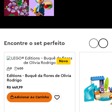
Comprar Agora
Ganhe um set exclusivo
Nas compras a partir de R$899,99 com entrega do modo
Encontre o set perfeito
normal.
Comprar Agora
Novo
9
400
Editions - Buquê da flores de Olivia
Rodrigo
R$
449
,
99
Adicionar Ao Carrinho