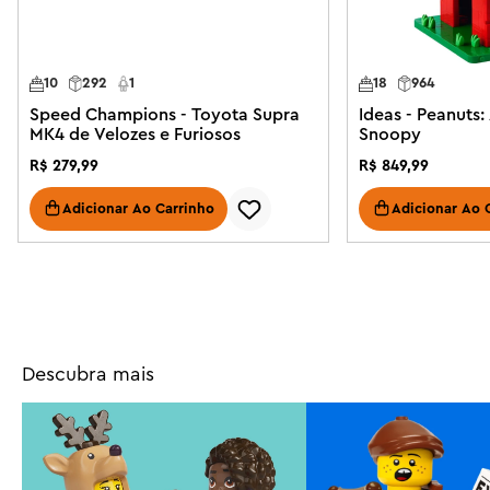
10
292
1
18
964
Speed Champions - Toyota Supra
Ideas - Peanuts:
MK4 de Velozes e Furiosos
Snoopy
R$
279
,
99
R$
849
,
99
Adicionar Ao Carrinho
Adicionar Ao 
Descubra mais