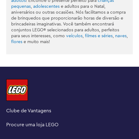
adultos
! Encontre o presente perfeito para
crianças
pequenas
,
adolescentes
e adultos para o Natal,
aniversários ou outras ocasiões. Nós facilitamos a compra
de brinquedos que proporcionarão horas de diversão e
brincadeiras imaginativas. Você também encontrará
conjuntos LEGO® selecionados para adultos, perfeitos
para seus interesses, como
veículos
,
filmes e séries
,
naves
,
flores
e muito mais!
Clube de Vantagens
Procure uma loja LEGO