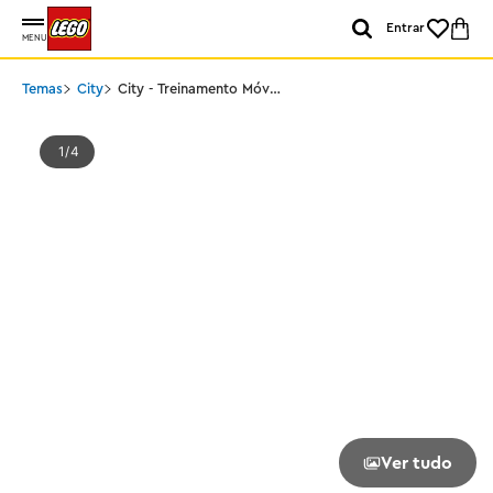
Entrar
MENU
Temas
City
City - Treinamento Móvel
de Cães Policiais
1
4
Ver tudo