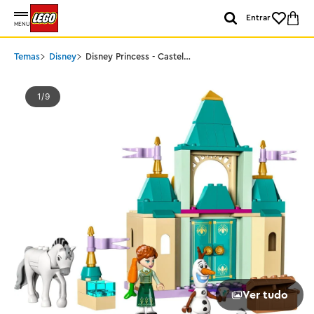
Entrar
MENU
Temas
Disney
Disney Princess - Castelo
Divertido de Anna e Olaf
1
9
Ver tudo