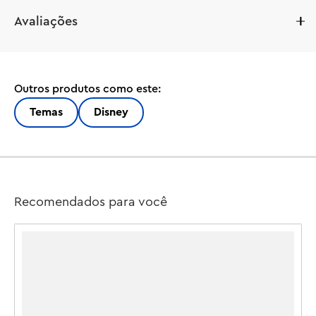
Avaliações
Outros produtos como este:
Temas
Disney
Recomendados para você
D
Encante crianças com mais de 4 anos e desenvolva suas 