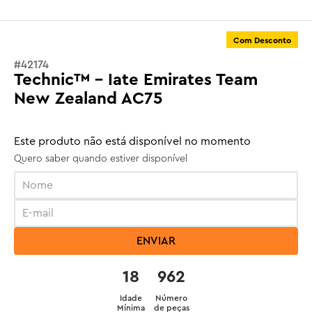
Com Desconto
#
42174
Technic™ - Iate Emirates Team
New Zealand AC75
Este produto não está disponível no momento
Quero saber quando estiver disponível
ENVIAR
18
962
Idade
Número
Mínima
de peças