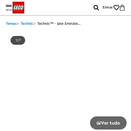
Entrar
MENU
Temas
Technic
Technic™ - Iate Emirates
Team New Zealand AC75
1
7
Ver tudo